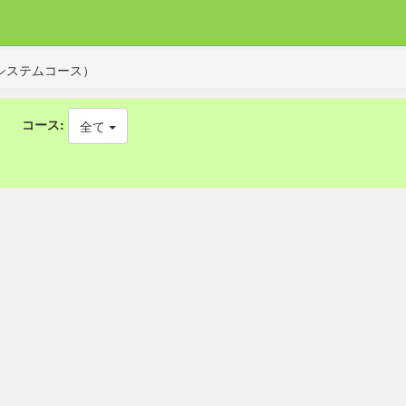
システムコース）
コース:
全て