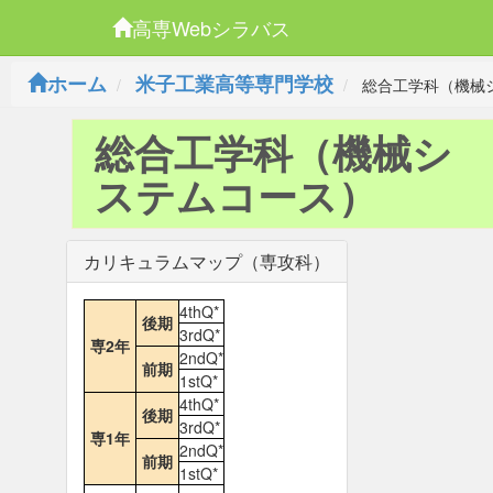
高専Webシラバス
ホーム
米子工業高等専門学校
総合工学科（機械
総合工学科（機械シ
ステムコース）
カリキュラムマップ（専攻科）
4thQ*
後期
3rdQ*
専2年
2ndQ*
前期
1stQ*
4thQ*
後期
3rdQ*
専1年
2ndQ*
前期
1stQ*