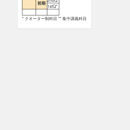
2ndQ*
前期
1stQ*
* クオーター制科目 ** 集中講義科目