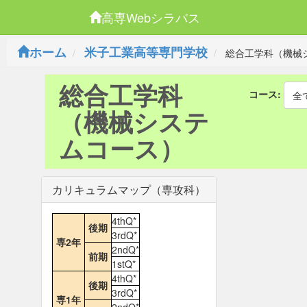
高専Webシラバス
ホーム
米子工業高等専門学校
総合工学科（機械
総合工学科
コース:
全
（機械システ
ムコース）
カリキュラムマップ（専攻科）
4thQ*
後期
3rdQ*
専2年
2ndQ*
前期
1stQ*
4thQ*
後期
3rdQ*
専1年