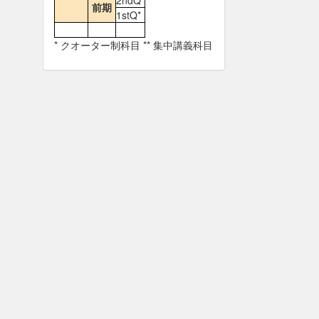
2ndQ*
前期
1stQ*
* クオーター制科目 ** 集中講義科目