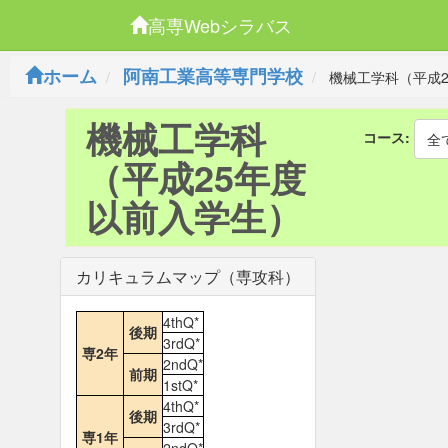
高専Webシラバス
ホーム
阿南工業高等専門学校
機械工学科（平成2
機械工学科
コース:
全
（平成25年度
以前入学生）
カリキュラムマップ（専攻科）
4thQ*
後期
3rdQ*
専2年
2ndQ*
前期
1stQ*
4thQ*
後期
3rdQ*
専1年