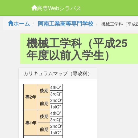
高専Webシラバス
ホーム
阿南工業高等専門学校
機械工学科（平成2
機械工学科（平成25
年度以前入学生）
カリキュラムマップ（専攻科）
4thQ*
後期
3rdQ*
専2年
2ndQ*
前期
1stQ*
4thQ*
後期
3rdQ*
専1年
2ndQ*
前期
1stQ*