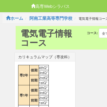
高専Webシラバス
ホーム
阿南工業高等専門学校
電気電子情報コー
電気電子情報
コース:
全
コース
カリキュラムマップ（専攻科）
4thQ*
後期
3rdQ*
専2年
2ndQ*
前期
1stQ*
4thQ*
後期
3rdQ*
専1年
2ndQ*
前期
1stQ*