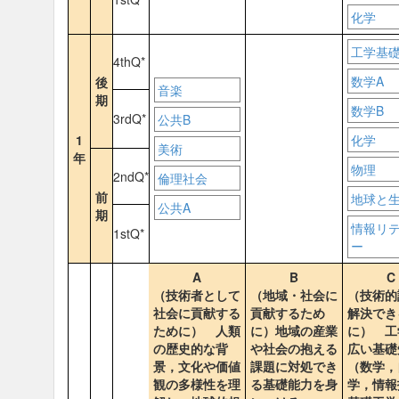
化学
工学基
4thQ*
数学A
後
音楽
期
数学B
3rdQ*
公共B
1
化学
美術
年
物理
2ndQ*
倫理社会
前
地球と
公共A
期
情報リ
1stQ*
ー
A
B
C
（技術者として
（地域・社会に
（技術的
社会に貢献する
貢献するため
解決でき
ために） 人類
に）地域の産業
に） 工
の歴史的な背
や社会の抱える
広い基礎
景，文化や価値
課題に対処でき
（数学，
観の多様性を理
る基礎能力を身
学，情報