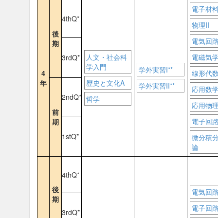
電子材
4thQ*
物理II
後
電気回路I
期
人文・社会科
電磁気学I
3rdQ*
学入門
学外実習I**
4
線形代
年
歴史と文化A
学外実習II**
応用数学
2ndQ*
哲学
応用物理I
前
電子回路I
期
1stQ*
微分積
論
4thQ*
後
電気回路I
期
電子回路
3rdQ*