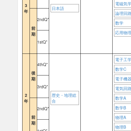
電磁気学
3
日本語
年
論理回
2ndQ*
数学
前
応用物理
期
1stQ*
電子工学
4thQ*
数学C
後
期
電子機
3rdQ*
電気回路
2
歴史・地理総
数学A
年
合
数学B
2ndQ*
前
物理A
期
物理B
1stQ*