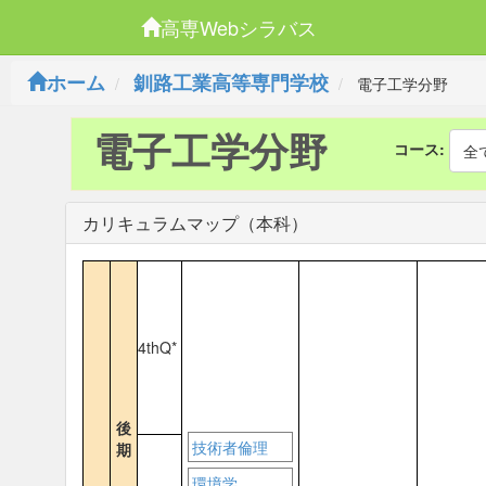
高専Webシラバス
ホーム
釧路工業高等専門学校
電子工学分野
電子工学分野
コース:
全
カリキュラムマップ（本科）
4thQ*
後
技術者倫理
期
環境学