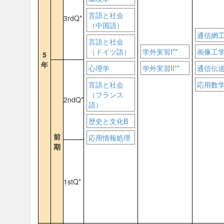
言語と社会
3rdQ*
（中国語）
通信網
言語と社会
（ドイツ語）
学外実習I**
画像工
5
年
心理学
学外実習II**
通信伝
言語と社会
応用数学I
（フランス
2ndQ*
語）
歴史と文化B
前
応用情報処理
期
1stQ*