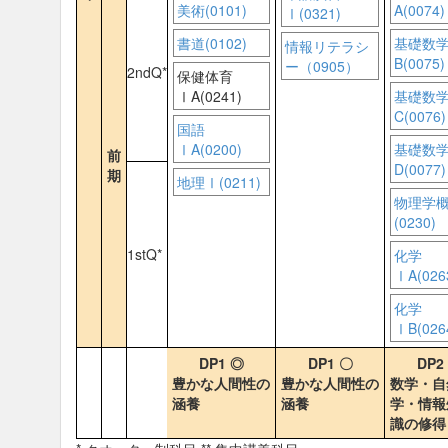
美術(0101)
A(0074)
Ⅰ(0321)
書道(0102)
基礎数
情報リテラシ
B(0075)
ー（0905）
2ndQ*
保健体育
ⅠA(0241)
基礎数
C(0076)
国語
ⅠA(0200)
基礎数
前
D(0077)
期
地理Ⅰ(0211)
物理学
(0230)
1stQ*
化学
ⅠA(026
化学
ⅠB(026
DP1 ◎
DP1 〇
DP2
豊かな人間性の
豊かな人間性の
数学・自
涵養
涵養
学・情報
識の修得