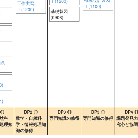
機械設計製図
Ⅰ(1200)
工作実習
Ⅰ(1100)
Ⅰ(1200)
基礎製図
学
(0906)
学
学
概説
3)
4)
 ◎
DP2 〇
DP3 ◎
DP3 〇
DP4 
然科
数学・自然科
専門知識の修得
専門知識の修得
課題発見力
処理知
学・情報処理知
究心と協調
識の修得