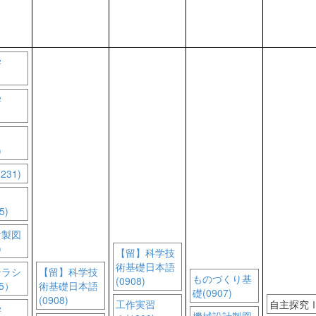
学
学
)
231)
5)
計製図
)
【留】科学技
術基礎日本語
テラシ
【留】科学技
ものづくり基
(0908)
5）
術基礎日本語
礎(0907)
(0908)
工作実習
自主探究
学