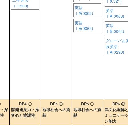
工作実習
Ⅰ(0321)
Ⅰ(1200)
英語
英語
ⅠA(0063)
ⅠA(0063)
英語
英語
ⅠB(0064)
ⅠB(0064)
グローバル
践英語
ⅠA(0290)
◎
DP4 〇
DP5 ◎
DP5 〇
DP6 ◎
・探
課題発見力・探
地域社会への貢
地域社会への貢
異文化理解
性
究心と協調性
献
献
ミュニケー
ン能力