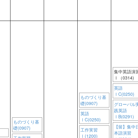
集中英語演
Ⅰ（0314)
英語
ⅠC(0250)
ものづくり基
礎(0907)
グローバル
践英語
英語
ⅠB(0291)
ⅠC(0250)
ものづくり基
【留】集中
礎(0907)
工作実習
Ⅰ
本語演習
Ⅰ(1200)