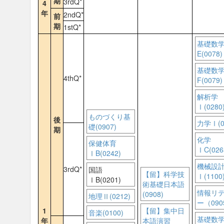
期
3rdQ*
4
年
2ndQ*
前
期
1stQ*
基礎数
E(0078)
基礎数
4thQ*
F(0079)
解析学
Ⅰ(0280
ものづくり基
後
力学Ⅰ(0
礎(0907)
期
化学
保健体育
ⅠC(026
ⅠB(0242)
機械設
3rdQ*
国語
【留】科学技
Ⅰ(1100
ⅠB(0201)
術基礎日本語
情報リ
(0908)
地理Ⅱ(0212)
ー（090
1
【留】集中日
音楽(0100)
基礎数
年
本語演習