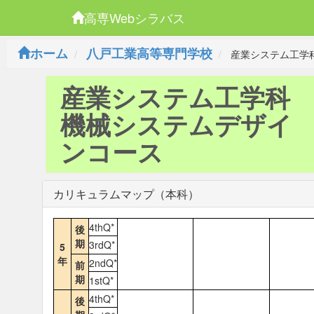
高専Webシラバス
ホーム
八戸工業高等専門学校
産業システム工学
産業システム工学科
機械システムデザイ
ンコース
カリキュラムマップ（本科）
4thQ*
後
期
3rdQ*
5
年
2ndQ*
前
期
1stQ*
4thQ*
後