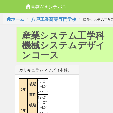
高専Webシラバス
ホーム
八戸工業高等専門学校
産業システム工学
産業システム工学科
機械システムデザイ
ンコース
カリキュラムマップ（本科）
4thQ*
後期
3rdQ*
5年
2ndQ*
前期
1stQ*
4thQ*
後期
3rdQ*
4年