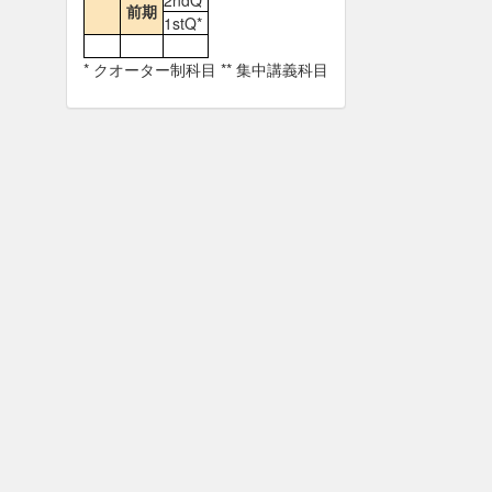
2ndQ*
前期
1stQ*
* クオーター制科目 ** 集中講義科目