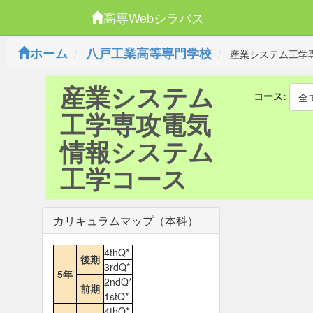
高専Webシラバス
ホーム
八戸工業高等専門学校
産業システム工学
産業システム
コース:
全
工学専攻電気
情報システム
工学コース
カリキュラムマップ（本科）
4thQ*
後期
3rdQ*
5年
2ndQ*
前期
1stQ*
4thQ*