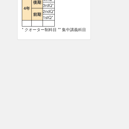
後期
3rdQ*
4年
2ndQ*
前期
1stQ*
* クオーター制科目 ** 集中講義科目