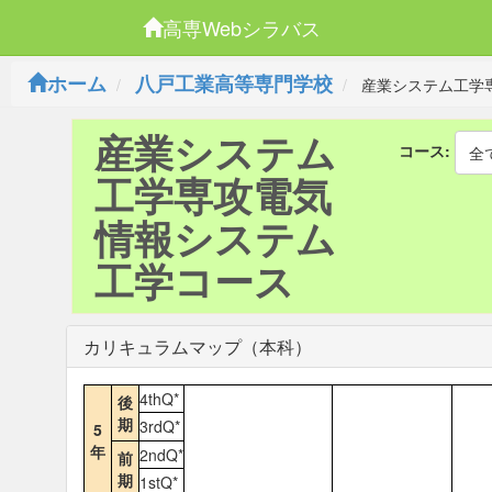
高専Webシラバス
ホーム
八戸工業高等専門学校
産業システム工学
産業システム
コース:
全
工学専攻電気
情報システム
工学コース
カリキュラムマップ（本科）
4thQ*
後
期
3rdQ*
5
年
2ndQ*
前
期
1stQ*