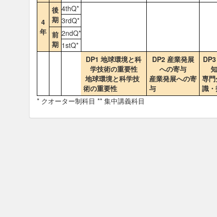
4thQ*
後
期
3rdQ*
4
年
2ndQ*
前
期
1stQ*
DP1 地球環境と科
DP2 産業発展
DP
学技術の重要性
への寄与
地球環境と科学技
産業発展への寄
専門
術の重要性
与
識・
* クオーター制科目 ** 集中講義科目