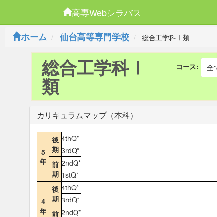
高専Webシラバス
ホーム
仙台高等専門学校
総合工学科Ⅰ類
総合工学科Ⅰ
コース:
全
類
カリキュラムマップ（本科）
4thQ*
後
期
3rdQ*
5
年
2ndQ*
前
期
1stQ*
4thQ*
後
期
3rdQ*
4
年
2ndQ*
前