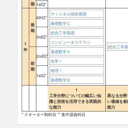
期
1stQ*
ディジタル技術基礎
4thQ*
基礎数学Ｃ
後
期
総合工学基礎
3rdQ*
コンピュータリテラシ
1
総合工学
年
基礎数学Ａ
2ndQ*
化学Ⅰ
前
期
物理Ⅰ
1stQ*
基礎数学Ｂ
1
工学分野についての幅広い知
異なる分野
識と技術を活用できる実践的
い価値を創
な能力
能力
* クオーター制科目 ** 集中講義科目