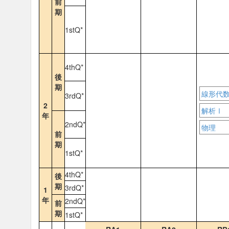
前
期
1stQ*
4thQ*
後
期
線形代
3rdQ*
2
解析Ⅰ
年
2ndQ*
物理
前
期
1stQ*
4thQ*
後
期
3rdQ*
1
年
2ndQ*
前
期
1stQ*