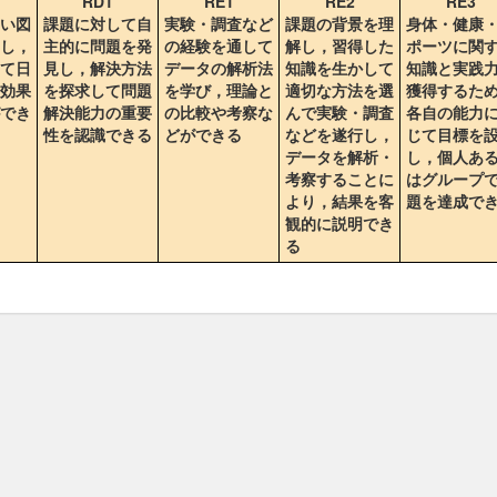
RD1
RE1
RE2
RE3
い図
課題に対して自
実験・調査など
課題の背景を理
身体・健康
し，
主的に問題を発
の経験を通して
解し，習得した
ポーツに関
て日
見し，解決方法
データの解析法
知識を生かして
知識と実践
効果
を探求して問題
を学び，理論と
適切な方法を選
獲得するた
でき
解決能力の重要
の比較や考察な
んで実験・調査
各自の能力
性を認識できる
どができる
などを遂行し，
じて目標を
データを解析・
し，個人あ
考察することに
はグループ
より，結果を客
題を達成で
観的に説明でき
る