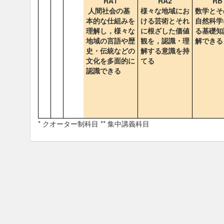
RA1
RA2
RB
人間社会の基
様々な地域にお
数学とそ
本的な仕組みを
ける芸術とそれ
自然科学
理解し，様々な
に根ざした価値
る基礎知
地域の言語や歴
観を，認識・理
解できる
史・伝統などの
解する意識を持
文化を多面的に
てる
認識できる
* クオーター制科目 ** 集中講義科目