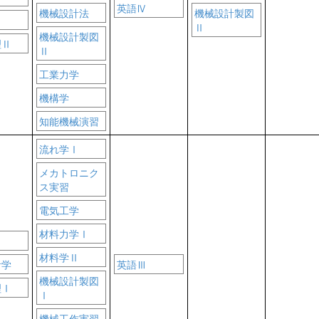
英語Ⅳ
機械設計法
機械設計製図
Ⅱ
機械設計製図
理Ⅱ
Ⅱ
工業力学
機構学
知能機械演習
流れ学Ⅰ
メカトロニク
ス実習
電気工学
材料力学Ⅰ
材料学Ⅱ
計学
英語Ⅲ
機械設計製図
理Ⅰ
Ⅰ
機械工作実習