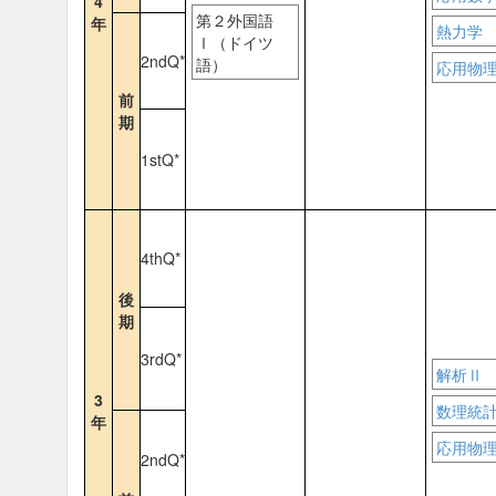
4
第２外国語
年
熱力学
Ⅰ（ドイツ
2ndQ*
語）
応用物
前
期
1stQ*
4thQ*
後
期
3rdQ*
解析Ⅱ
3
数理統
年
応用物
2ndQ*