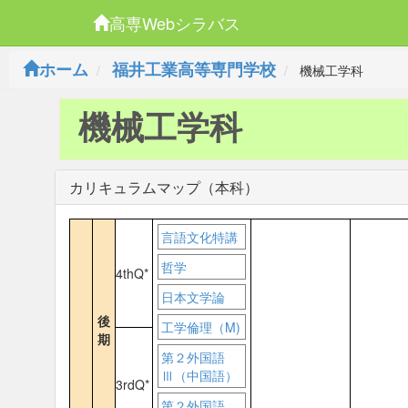
高専Webシラバス
ホーム
福井工業高等専門学校
機械工学科
機械工学科
カリキュラムマップ（本科）
言語文化特講
哲学
4thQ*
日本文学論
後
工学倫理（M)
期
第２外国語
Ⅲ（中国語）
3rdQ*
第２外国語