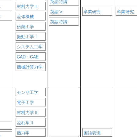
英語特講
講
材料力学Ⅲ
英語Ⅴ
卒業研究
卒業研究
講
流体機械
英語特講
伝熱工学
振動工学Ⅰ
システム工学
CAD・CAE
機械計算力学
センサ工学
電子工学
材料力学Ⅱ
流れ学Ⅱ
熱力学
国語表現
学