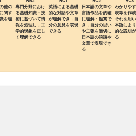
1
RB2
RC1
RC2
RC3
の他の
専門分野におけ
英語による基礎
日本語の文章や
わかりやす
に関す
る基礎知識・技
的な対話や文章
言語作品を的確
表等を作成
識を理
術に基づいて情
が理解でき，自
に理解・鑑賞で
それを用い
報を処理し，工
分の意見を表現
き，自分の思い
本語により
学的現象を正し
できる
や主張を適切に
的な説明が
く理解できる
日本語の談話や
る
文章で表現でき
る