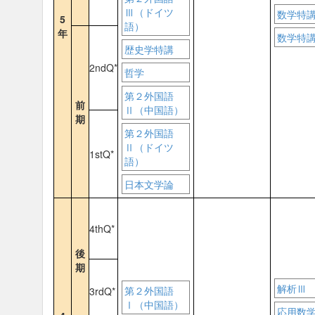
Ⅲ（ドイツ
数学特
5
語）
年
数学特
歴史学特講
2ndQ*
哲学
第２外国語
前
Ⅱ（中国語）
期
第２外国語
Ⅱ（ドイツ
1stQ*
語）
日本文学論
4thQ*
後
期
解析Ⅲ
第２外国語
3rdQ*
Ⅰ（中国語）
応用数