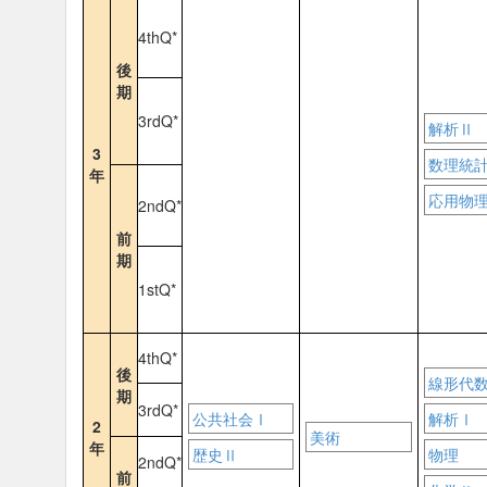
4thQ*
後
期
3rdQ*
解析Ⅱ
3
数理統
年
応用物
2ndQ*
前
期
1stQ*
4thQ*
後
線形代
期
3rdQ*
公共社会Ⅰ
解析Ⅰ
2
美術
年
歴史Ⅱ
物理
2ndQ*
前