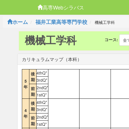
高専Webシラバス
ホーム
福井工業高等専門学校
機械工学科
機械工学科
コース:
全
カリキュラムマップ（本科）
4thQ*
後
期
3rdQ*
5
年
2ndQ*
前
期
1stQ*
4thQ*
後
期
3rdQ*
4
年
2ndQ*
前
期
1stQ*