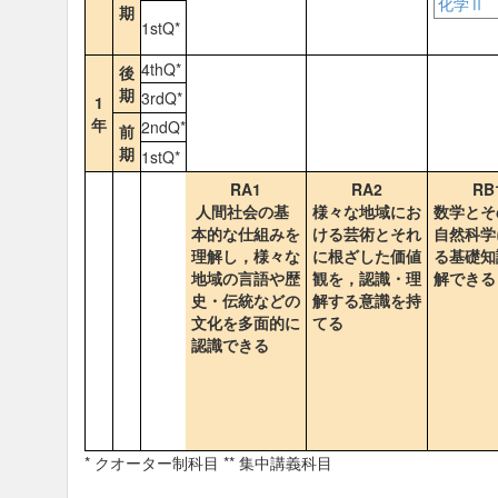
化学Ⅱ
期
1stQ*
4thQ*
後
期
3rdQ*
1
年
2ndQ*
前
期
1stQ*
RA1
RA2
RB
人間社会の基
様々な地域にお
数学とそ
本的な仕組みを
ける芸術とそれ
自然科学
理解し，様々な
に根ざした価値
る基礎知
地域の言語や歴
観を，認識・理
解できる
史・伝統などの
解する意識を持
文化を多面的に
てる
認識できる
* クオーター制科目 ** 集中講義科目