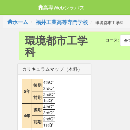
高専Webシラバス
ホーム
福井工業高等専門学校
環境都市工学科
環境都市工学
コース:
全
科
カリキュラムマップ（本科）
4thQ*
後期
3rdQ*
5年
2ndQ*
前期
1stQ*
4thQ*
後期
3rdQ*
4年
2ndQ*
前期
1stQ*