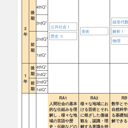
4thQ*
後
期
線形代
3rdQ*
公共社会Ⅰ
2
美術
解析Ⅰ
年
歴史 Ⅱ
2ndQ*
物理
前
期
1stQ*
4thQ*
後
期
3rdQ*
1
年
2ndQ*
前
期
1stQ*
RA1
RA2
RB
人間社会の基本
様々な地域にお
数学とそ
的な仕組みを理
ける芸術とそれ
自然科学
解し，様々な地
に根ざした価値
る基礎知
域の言語や歴
観を，認識・理
解できる
史・伝統などの
解する意識を持