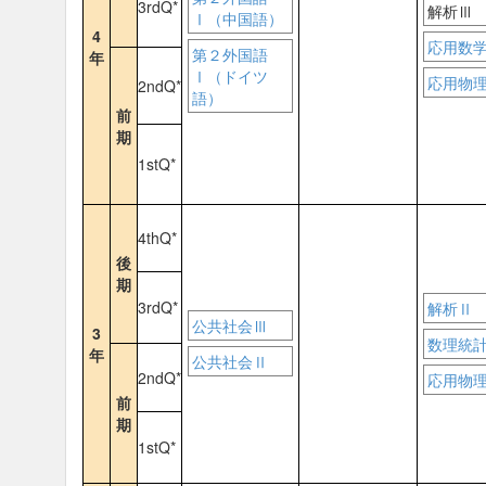
3rdQ*
解析Ⅲ
Ⅰ（中国語）
4
応用数
第２外国語
年
Ⅰ（ドイツ
応用物
2ndQ*
語）
前
期
1stQ*
4thQ*
後
期
3rdQ*
解析Ⅱ
公共社会Ⅲ
3
数理統
年
公共社会Ⅱ
2ndQ*
応用物
前
期
1stQ*