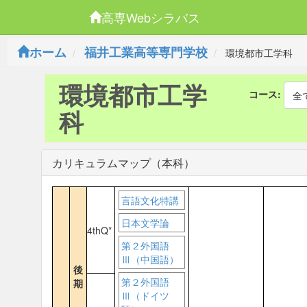
高専Webシラバス
ホーム
福井工業高等専門学校
環境都市工学科
環境都市工学
コース:
全
科
カリキュラムマップ（本科）
言語文化特講
日本文学論
4thQ*
第２外国語
Ⅲ（中国語）
後
第２外国語
期
Ⅲ（ドイツ