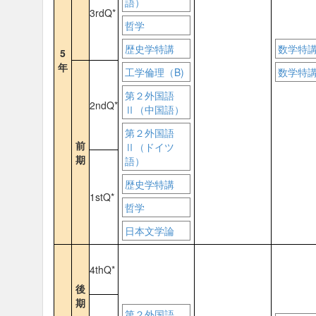
語）
3rdQ*
哲学
歴史学特講
数学特
5
年
工学倫理（B)
数学特
第２外国語
2ndQ*
Ⅱ（中国語）
第２外国語
前
Ⅱ（ドイツ
期
語）
歴史学特講
1stQ*
哲学
日本文学論
4thQ*
後
期
第２外国語