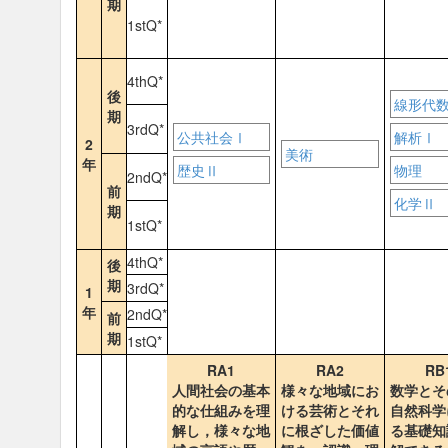
期
1stQ*
4thQ*
後
線形代
期
3rdQ*
公共社会Ⅰ
解析Ⅰ
2
美術
年
歴史Ⅱ
物理
2ndQ*
前
化学Ⅱ
期
1stQ*
4thQ*
後
期
3rdQ*
1
年
2ndQ*
前
期
1stQ*
RA1
RA2
RB
人間社会の基本
様々な地域にお
数学とそ
的な仕組みを理
ける芸術とそれ
自然科学
解し，様々な地
に根ざした価値
る基礎知