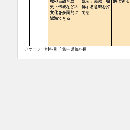
域の言語や歴
観を，認識・理
解できる
史・伝統などの
解する意識を持
文化を多面的に
てる
認識できる
* クオーター制科目 ** 集中講義科目