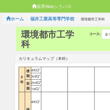
高専Webシラバス
ホーム
福井工業高等専門学校
環境都市工学科
環境都市工学
コース:
全
科
カリキュラムマップ（本科）
4thQ*
後
期
3rdQ*
5
年
2ndQ*
前
期
1stQ*
4thQ*
後