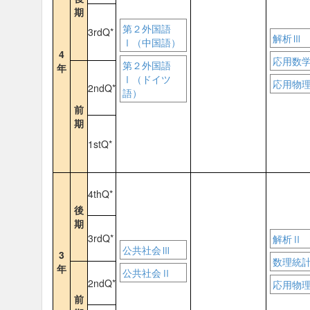
期
第２外国語
3rdQ*
解析Ⅲ
Ⅰ（中国語）
4
応用数
第２外国語
年
Ⅰ（ドイツ
応用物
2ndQ*
語）
前
期
1stQ*
4thQ*
後
期
3rdQ*
解析Ⅱ
公共社会Ⅲ
3
数理統
年
公共社会Ⅱ
2ndQ*
応用物
前