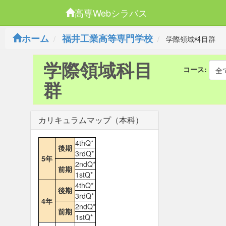
高専Webシラバス
ホーム
福井工業高等専門学校
学際領域科目群
学際領域科目
コース:
全
群
カリキュラムマップ（本科）
4thQ*
後期
3rdQ*
5年
2ndQ*
前期
1stQ*
4thQ*
後期
3rdQ*
4年
2ndQ*
前期
1stQ*