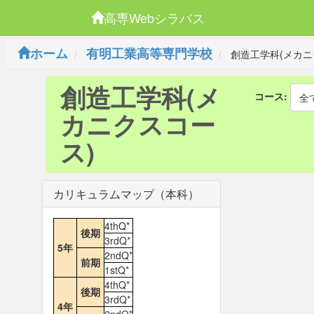
高専Webシラバス
ホーム
有明工業高等専門学校
創造工学科(メカニ
創造工学科(メ
コース:
全
カニクスコー
ス)
カリキュラムマップ（本科）
4thQ*
後期
3rdQ*
5年
2ndQ*
前期
1stQ*
4thQ*
後期
3rdQ*
4年