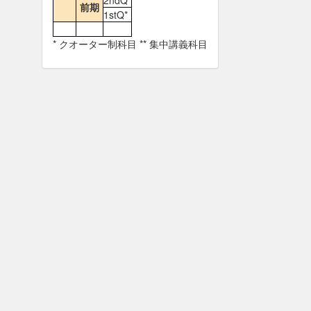
2ndQ*
前期
1stQ*
* クオーター制科目 ** 集中講義科目