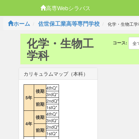
高専Webシラバス
ホーム
佐世保工業高等専門学校
化学・生物工学
化学・生物工
コース:
全
学科
カリキュラムマップ（本科）
4thQ*
後期
3rdQ*
5年
2ndQ*
前期
1stQ*
4thQ*
後期
3rdQ*
4年
2ndQ*
前期
1stQ*