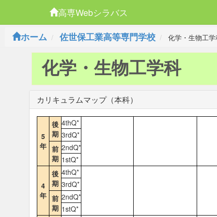
高専Webシラバス
ホーム
佐世保工業高等専門学校
化学・生物工学
化学・生物工学科
カリキュラムマップ（本科）
4thQ*
後
期
3rdQ*
5
年
2ndQ*
前
期
1stQ*
4thQ*
後
期
3rdQ*
4
年
2ndQ*
前
期
1stQ*