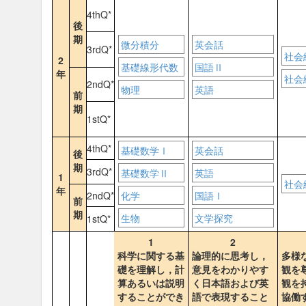
4thQ*
後
期
微分積分
英会話
3rdQ*
社会
2
基礎線形代数
国語Ⅱ
年
社会
2ndQ*
物理
英語
前
期
1stQ*
4thQ*
基礎数学Ⅰ
英会話
後
期
3rdQ*
基礎数学Ⅱ
英語
1
社会
年
2ndQ*
化学
国語Ⅰ
前
期
生物
文学探究
1stQ*
1
2
科学に関する基
論理的に思考し，
多様
礎を理解し，計
意見をわかりやす
観を
算あるいは説明
く日本語および英
観を
することができ
語で表現すること
協働