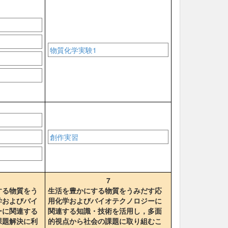
物質化学実験1
創作実習
7
する物質をう
生活を豊かにする物質をうみだす応
学およびバイ
用化学およびバイオテクノロジーに
ーに関連する
関連する知識・技術を活用し，多面
課題解決に利
的視点から社会の課題に取り組むこ