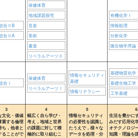
保健体育
地域課題探究
有機化学Ⅰ
総合ⅡB
音楽
情報処理
総合ⅡA
美術
分析化学
書道
微生物学序論
リベラルアーツⅡ
基礎物質化学
情報セキュリティ
保健体育
基礎
総合Ⅰ
基礎生物工学
リベラルアーツⅠ
情報リテラシー
工学基礎
3
4
5
6
な文化・価値
幅広く自ら学び・
情報セキュリティ
生活を豊かに
尊重する倫理
考え，地域と世界
の必要性を認識し
みだす応用化
持ち，他者と
の課題に対して積
たうえで，様々な
オテクノロジ
することがで
極的に取り組むこ
データを処理・分
知識・理論を