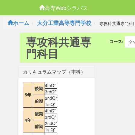
高専Webシラバス
ホーム
大分工業高等専門学校
専攻科共通専門科
専攻科共通専
コース:
全
門科目
カリキュラムマップ（本科）
4thQ*
後期
3rdQ*
5年
2ndQ*
前期
1stQ*
4thQ*
後期
3rdQ*
4年
2ndQ*
前期
1stQ*