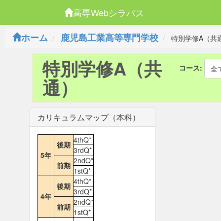
高専Webシラバス
ホーム
鹿児島工業高等専門学校
特別学修A（共
特別学修A（共
コース:
全
通）
カリキュラムマップ（本科）
4thQ*
後期
3rdQ*
5年
2ndQ*
前期
1stQ*
4thQ*
後期
3rdQ*
4年
2ndQ*
前期
1stQ*