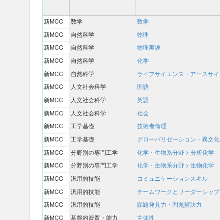
新MCC
数学
数学
新MCC
自然科学
物理
新MCC
自然科学
物理実験
新MCC
自然科学
化学
新MCC
自然科学
ライフサイエンス・アースサイ
新MCC
人文社会科学
国語
新MCC
人文社会科学
英語
新MCC
人文社会科学
社会
新MCC
工学基礎
技術者倫理
新MCC
工学基礎
グローバリゼーション・異文化
新MCC
分野別の専門工学
化学・生物系分野 > 分析化学
新MCC
分野別の専門工学
化学・生物系分野 > 生物化学
新MCC
汎用的技能
コミュニケーションスキル
新MCC
汎用的技能
チームワークとリーダーシップ
新MCC
汎用的技能
課題発見力・問題解決力
新MCC
基盤的資質・能力
主体性