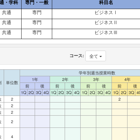
通・学科
専門・一般
科目名
共通
専門
ビジネスⅠ
共通
専門
ビジネスⅡ
共通
専門
ビジネスⅢ
コース:
全て
学年別週当授業時数
1年
2年
3年
4年
別
単位数
前
後
前
後
前
後
前
後
1Q
2Q
3Q
4Q
1Q
2Q
3Q
4Q
1Q
2Q
3Q
4Q
1Q
2Q
3Q
4
位
2
2
位
2
位
2
位
2
位
4