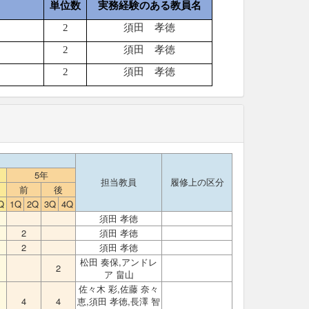
単位数
実務経験のある教員名
2
須田 孝徳
2
須田 孝徳
2
須田 孝徳
5年
担当教員
履修上の区分
前
後
Q
1Q
2Q
3Q
4Q
須田 孝徳
2
須田 孝徳
2
須田 孝徳
松田 奏保,アンドレ
2
ア 畠山
佐々木 彩,佐藤 奈々
4
4
恵,須田 孝徳,長澤 智