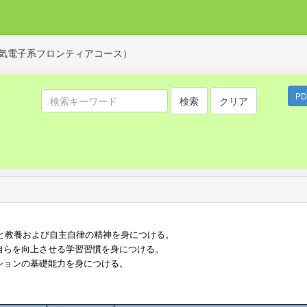
気電子系フロンティアコース）
P
検索
クリア
と教養および自主自律の精神を身につける。
自らを向上させる学習習慣を身につける。
ションの基礎能力を身につける。