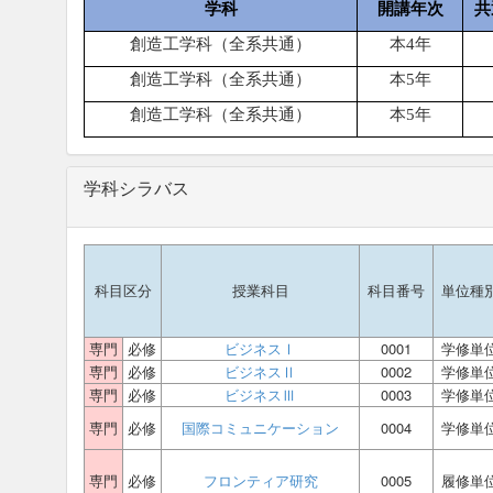
学科
開講年次
共
創造工学科（全系共通）
本
4
年
創造工学科（全系共通）
本
5
年
創造工学科（全系共通）
本
5
年
学科シラバス
科目区分
授業科目
科目番号
単位種
専門
必修
ビジネスⅠ
0001
学修単
専門
必修
ビジネスⅡ
0002
学修単
専門
必修
ビジネスⅢ
0003
学修単
専門
必修
国際コミュニケーション
0004
学修単
専門
必修
フロンティア研究
0005
履修単