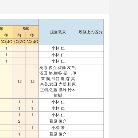
年
5年
担当教員
履修上の区分
後
前
後
3Q
4Q
1Q
2Q
3Q
4Q
1
小林 仁
1
小林 仁
1
小林 仁
葛原 俊介,佐藤 友章,
浅田 格,熊谷 晃一,伊
東 航,熊谷 進,森 真
12
12
奈美,武田 光博,松原
正樹,佐藤 徹雄,鈴木
龍樹
1
1
小林 仁
1
1
小林 仁
1
1
小林 仁
2
葛原 俊介
1
小松 瞭
1
葛原 俊介