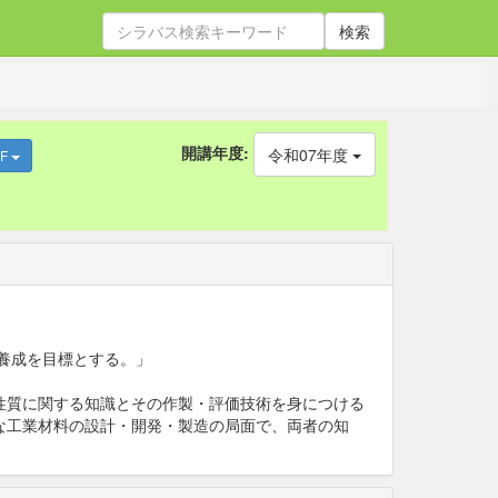
検索
開講年度:
令和07年度
DF
養成を目標とする。」
性質に関する知識とその作製・評価技術を身につける
な工業材料の設計・開発・製造の局面で、両者の知