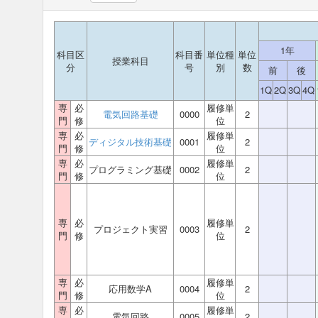
1年
科目区
科目番
単位種
単位
授業科目
分
号
別
数
前
後
1Q
2Q
3Q
4Q
専
必
履修単
電気回路基礎
0000
2
門
修
位
専
必
履修単
ディジタル技術基礎
0001
2
門
修
位
専
必
履修単
プログラミング基礎
0002
2
門
修
位
専
必
履修単
プロジェクト実習
0003
2
門
修
位
専
必
履修単
応用数学A
0004
2
門
修
位
専
必
履修単
電気回路
0005
2