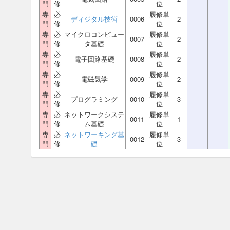
門
修
位
専
必
履修単
ディジタル技術
0006
2
門
修
位
専
必
マイクロコンピュー
履修単
0007
2
門
修
タ基礎
位
専
必
履修単
電子回路基礎
0008
2
門
修
位
専
必
履修単
電磁気学
0009
2
門
修
位
専
必
履修単
プログラミング
0010
3
門
修
位
専
必
ネットワークシステ
履修単
0011
1
門
修
ム基礎
位
専
必
ネットワーキング基
履修単
0012
3
門
修
礎
位