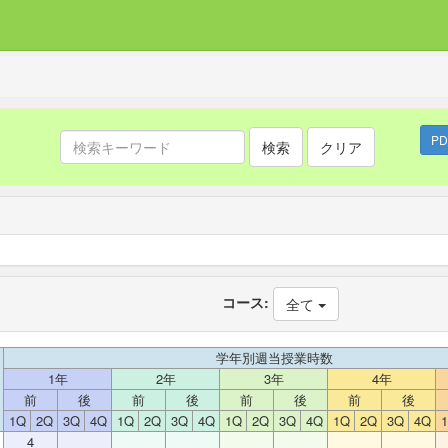
P
検索
クリア
コース:
全て
学年別週当授業時数
1年
2年
3年
4年
前
後
前
後
前
後
前
後
1Q
2Q
3Q
4Q
1Q
2Q
3Q
4Q
1Q
2Q
3Q
4Q
1Q
2Q
3Q
4Q
4