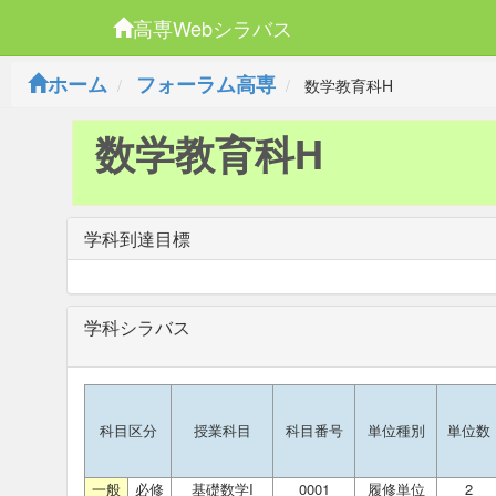
高専Webシラバス
ホーム
フォーラム高専
数学教育科H
数学教育科H
学科到達目標
学科シラバス
科目区分
授業科目
科目番号
単位種別
単位数
一般
必修
基礎数学I
0001
履修単位
2