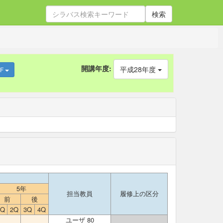
検索
開講年度:
平成28年度
DF
5年
担当教員
履修上の区分
前
後
1Q
2Q
3Q
4Q
ユーザ 80