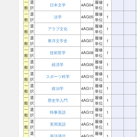
一
選
履修
日本文学
4AG04
1
般
択
単位
一
選
履修
法学
4AG05
1
般
択
単位
一
選
履修
アラブ文化
4AG06
1
般
択
単位
一
選
履修
東洋文学史
4AG07
1
般
択
単位
一
選
履修
技術哲学
4AG08
1
般
択
単位
一
選
履修
経済学
4AG09
1
般
択
単位
一
選
履修
スポーツ科学
4AG10
1
般
択
単位
一
選
履修
政治学
4AG11
1
般
択
単位
一
選
履修
歴史学入門
4AG12
1
般
択
単位
一
選
履修
時事英語
4AG13
1
般
択
単位
一
選
履修
実用英語
4AG14
1
般
択
単位
一
選
履修
英語講読
4AG15
1