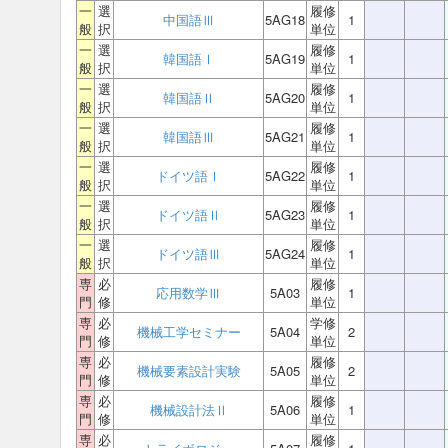
一
選
履修
中国語Ⅲ
5AG18
1
般
択
単位
一
選
履修
韓国語Ⅰ
5AG19
1
般
択
単位
一
選
履修
韓国語Ⅱ
5AG20
1
般
択
単位
一
選
履修
韓国語Ⅲ
5AG21
1
般
択
単位
一
選
履修
ドイツ語Ⅰ
5AG22
1
般
択
単位
一
選
履修
ドイツ語Ⅱ
5AG23
1
般
択
単位
一
選
履修
ドイツ語Ⅲ
5AG24
1
般
択
単位
専
必
履修
応用数学Ⅲ
5A03
1
門
修
単位
専
必
学修
機械工学セミナー
5A04
2
門
修
単位
専
必
履修
機械要素設計実験
5A05
2
門
修
単位
専
必
履修
機械設計法Ⅱ
5A06
1
門
修
単位
専
必
履修