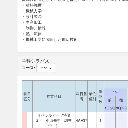
・材料強度
・機械力学
・設計製図
・生産加工
・制御、情報
・熱、流体
・機械工学に関連した周辺技術
学科シラバス
コース:
全て
単
1年
科目
科目番
単位
授業科目
位
区分
号
種別
前
後
数
1Q
2Q
3Q
4Q
リベラルアーツ特論
2（ 小山先生 調整
4AR37
1
中 ）