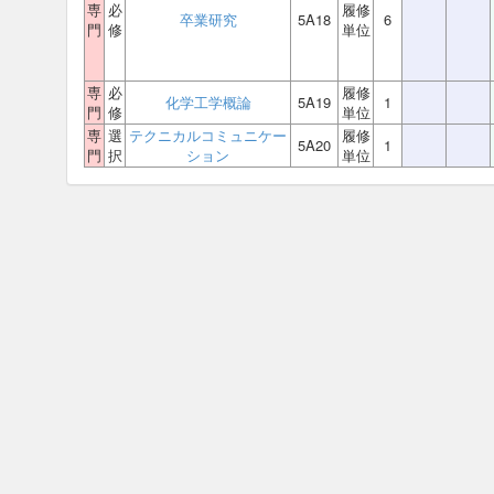
専
必
履修
卒業研究
5A18
6
門
修
単位
専
必
履修
化学工学概論
5A19
1
門
修
単位
専
選
テクニカルコミュニケー
履修
5A20
1
門
択
ション
単位