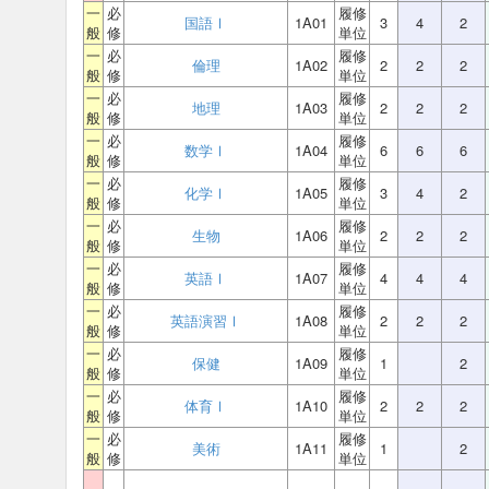
一
必
履修
国語Ⅰ
1A01
3
4
2
般
修
単位
一
必
履修
倫理
1A02
2
2
2
般
修
単位
一
必
履修
地理
1A03
2
2
2
般
修
単位
一
必
履修
数学Ⅰ
1A04
6
6
6
般
修
単位
一
必
履修
化学Ⅰ
1A05
3
4
2
般
修
単位
一
必
履修
生物
1A06
2
2
2
般
修
単位
一
必
履修
英語Ⅰ
1A07
4
4
4
般
修
単位
一
必
履修
英語演習Ⅰ
1A08
2
2
2
般
修
単位
一
必
履修
保健
1A09
1
2
般
修
単位
一
必
履修
体育Ⅰ
1A10
2
2
2
般
修
単位
一
必
履修
美術
1A11
1
2
般
修
単位