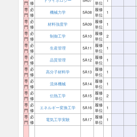
トライボロジー
5A07
1
門
修
単位
専
必
履修
機械力学
5A08
1
門
修
単位
専
必
履修
材料強度学
5A09
1
門
修
単位
専
必
履修
制御工学
5A10
2
門
修
単位
専
必
履修
生産管理
5A11
1
門
修
単位
専
必
履修
品質管理
5A12
1
門
修
単位
専
必
履修
高分子材料学
5A13
1
門
修
単位
専
必
履修
流体機械
5A14
1
門
修
単位
専
必
履修
伝熱工学
5A15
2
門
修
単位
専
必
履修
エネルギー変換工学
5A16
1
門
修
単位
専
必
履修
電気工学実験
5A17
1
門
修
単位