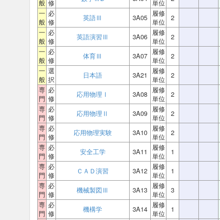
般
修
単位
一
必
履修
英語Ⅲ
3A05
2
般
修
単位
一
必
履修
英語演習Ⅲ
3A06
2
般
修
単位
一
必
履修
体育Ⅲ
3A07
2
般
修
単位
一
選
履修
日本語
3A21
2
般
択
単位
専
必
履修
応用物理Ⅰ
3A08
2
門
修
単位
専
必
履修
応用物理Ⅱ
3A09
2
門
修
単位
専
必
履修
応用物理実験
3A10
2
門
修
単位
専
必
履修
安全工学
3A11
1
門
修
単位
専
必
履修
ＣＡＤ演習
3A12
1
門
修
単位
専
必
履修
機械製図Ⅲ
3A13
3
門
修
単位
専
必
履修
機構学
3A14
1
門
修
単位