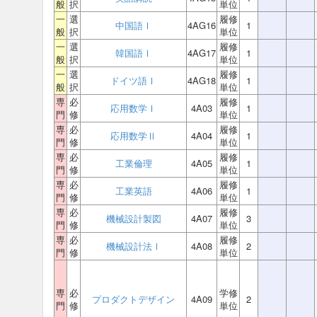
般
択
単位
一
選
履修
中国語Ⅰ
4AG16
1
般
択
単位
一
選
履修
韓国語Ⅰ
4AG17
1
般
択
単位
一
選
履修
ドイツ語Ⅰ
4AG18
1
般
択
単位
専
必
履修
応用数学Ⅰ
4A03
1
門
修
単位
専
必
履修
応用数学Ⅱ
4A04
1
門
修
単位
専
必
履修
工業倫理
4A05
1
門
修
単位
専
必
履修
工業英語
4A06
1
門
修
単位
専
必
履修
機械設計製図
4A07
3
門
修
単位
専
必
履修
機械設計法Ⅰ
4A08
2
門
修
単位
専
必
学修
プロダクトデザイン
4A09
2
門
修
単位