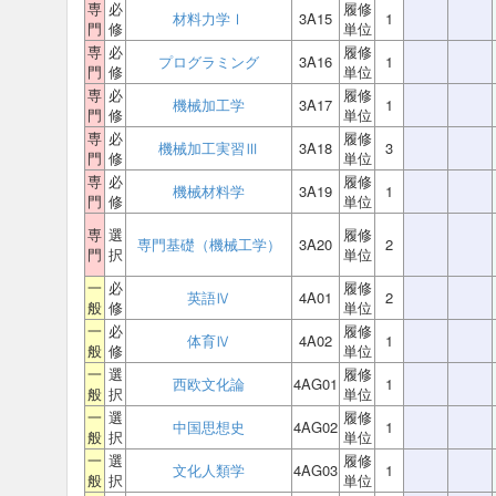
専
必
履修
材料力学Ⅰ
3A15
1
門
修
単位
専
必
履修
プログラミング
3A16
1
門
修
単位
専
必
履修
機械加工学
3A17
1
門
修
単位
専
必
履修
機械加工実習Ⅲ
3A18
3
門
修
単位
専
必
履修
機械材料学
3A19
1
門
修
単位
専
選
履修
専門基礎（機械工学）
3A20
2
門
択
単位
一
必
履修
英語Ⅳ
4A01
2
般
修
単位
一
必
履修
体育Ⅳ
4A02
1
般
修
単位
一
選
履修
西欧文化論
4AG01
1
般
択
単位
一
選
履修
中国思想史
4AG02
1
般
択
単位
一
選
履修
文化人類学
4AG03
1
般
択
単位