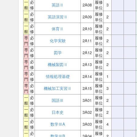
一
必
履修
英語Ⅱ
2A08
3
般
修
単位
一
必
履修
英語演習Ⅱ
2A09
2
般
修
単位
一
必
履修
体育Ⅱ
2A10
2
般
修
単位
専
必
履修
化学実験
2A11
2
門
修
単位
専
必
履修
図学
2A12
2
門
修
単位
専
必
履修
機械製図Ⅱ
2A13
2
門
修
単位
専
必
履修
情報処理基礎
2A14
1
門
修
単位
専
必
履修
機械加工実習Ⅱ
2A15
3
門
修
単位
一
必
履修
国語Ⅲ
3A01
2
般
修
単位
一
必
履修
日本史
3A02
2
般
修
単位
一
必
履修
数学ⅢA
3A03
4
般
修
単位
一
必
履修
数学ⅢB
3A04
2