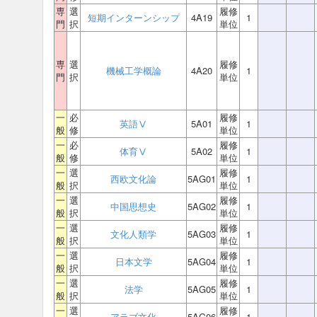
専
選
履修
短期インターンシップ
4A19
1
門
択
単位
専
選
履修
機械工学概論
4A20
1
門
択
単位
一
必
履修
英語Ⅴ
5A01
1
般
修
単位
一
必
履修
体育Ⅴ
5A02
1
般
修
単位
一
選
履修
西欧文化論
5AG01
1
般
択
単位
一
選
履修
中国思想史
5AG02
1
般
択
単位
一
選
履修
文化人類学
5AG03
1
般
択
単位
一
選
履修
日本文学
5AG04
1
般
択
単位
一
選
履修
法学
5AG05
1
般
択
単位
一
選
履修
アラブ文化
5AG06
1