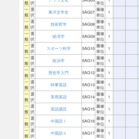
般
択
単位
一
選
履修
東洋文学史
5AG07
1
般
択
単位
一
選
履修
技術哲学
5AG08
1
般
択
単位
一
選
履修
経済学
5AG09
1
般
択
単位
一
選
履修
スポーツ科学
5AG10
1
般
択
単位
一
選
履修
政治学
5AG11
1
般
択
単位
一
選
履修
歴史学入門
5AG12
1
般
択
単位
一
選
履修
時事英語
5AG13
1
般
択
単位
一
選
履修
実用英語
5AG14
1
般
択
単位
一
選
履修
英語講読
5AG15
1
般
択
単位
一
選
履修
中国語Ⅰ
5AG16
1
般
択
単位
一
選
履修
中国語Ⅱ
5AG17
1
般
択
単位