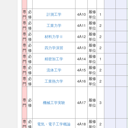
専
必
履修
計測工学
4A10
1
門
修
単位
専
必
履修
工業力学
4A11
2
門
修
単位
専
必
履修
材料力学Ⅱ
4A12
2
門
修
単位
専
必
履修
四力学演習
4A13
2
門
修
単位
専
必
履修
精密加工学
4A14
1
門
修
単位
専
必
履修
流体工学
4A15
2
門
修
単位
専
必
履修
工業熱力学
4A16
2
門
修
単位
専
必
履修
機械工学実験
4A17
3
門
修
単位
専
必
履修
電気・電子工学概論
4A18
2
門
修
単位