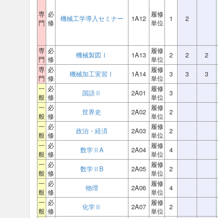
専
必
履修
機械工学導入セミナー
1A12
1
2
門
修
単位
専
必
履修
機械製図Ⅰ
1A13
2
2
2
門
修
単位
専
必
履修
機械加工実習Ⅰ
1A14
3
3
3
門
修
単位
一
必
履修
国語Ⅱ
2A01
3
般
修
単位
一
必
履修
世界史
2A02
2
般
修
単位
一
必
履修
政治・経済
2A03
2
般
修
単位
一
必
履修
数学ⅡA
2A04
4
般
修
単位
一
必
履修
数学ⅡB
2A05
2
般
修
単位
一
必
履修
物理
2A06
4
般
修
単位
一
必
履修
化学Ⅱ
2A07
2
般
修
単位