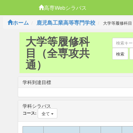
高専Webシラバス
ホーム
鹿児島工業高等専門学校
大学等履修科目
大学等履修科
目（全専攻共
検索
通）
学科到達目標
学科シラバス
コース:
全て