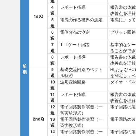
週
4
レポート指導
報告書の体裁
週
改善点を理解
1stQ
5
電流の作る磁界の測定
電流によって
週
6
電位分布の測定
ブリッジ回路
週
7
TTLゲート回路
基本的なゲー
週
ることができ
8
レポート指導
報告書の体裁
週
改善点を理解
前
9
基礎交流回路のベクト
RLおよびR
期
週
ル軌跡
を測定し，ベ
10
波形変換回路
ダイオードを
週
11
レポート指導
報告書の体裁
週
改善点を理解
12
電子回路製作演習（一
電子回路の製
週
斉実験形式）
2ndQ
13
電子回路製作演習（一
電子回路の製
週
斉実験形式）
14
電子回路製作演習（一
電子回路の製