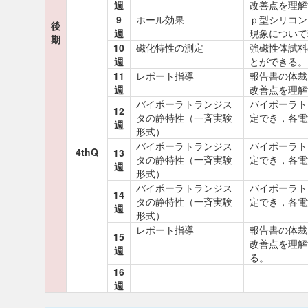
週
改善点を理解
9
ホール効果
ｐ型シリコン
後
週
現象について
期
10
磁化特性の測定
強磁性体試料
週
とができる。
11
レポート指導
報告書の体裁
週
改善点を理解
バイポーラトランジス
バイポーラト
12
タの静特性（一斉実験
定でき，各電
週
形式）
バイポーラトランジス
バイポーラト
4thQ
13
タの静特性（一斉実験
定でき，各電
週
形式）
バイポーラトランジス
バイポーラト
14
タの静特性（一斉実験
定でき，各電
週
形式）
レポート指導
報告書の体裁
15
改善点を理解
週
る。
16
週