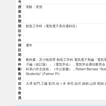
号
授
実験・実習
業
形
態
開
創造工学科（電気電子系共通科目）
設
学
科
開
通年
設
期
教
教科書：苫小牧高専 創造工学科 電気電子系編「電気
科
子編（改訂版）」（電気学会），電気学会通信教育会
書/
科系の作文技術」（中公新書），Robert Barrass ”Scientists Must
教
Students)" (Falmer Pr)
材
担
大澤 拓門,工藤 彰洋,佐々木 幸司,佐沢 政樹,山田 昭弥,
当
教
員