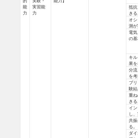
的
実験・
能力】
能
実習能
抵抗
力
力
きる
オシ
測が
電気
の基
キル
果を
分流
を考
ブリ
験結
重ね
きる
イン
し、
共振
る。
ダイ