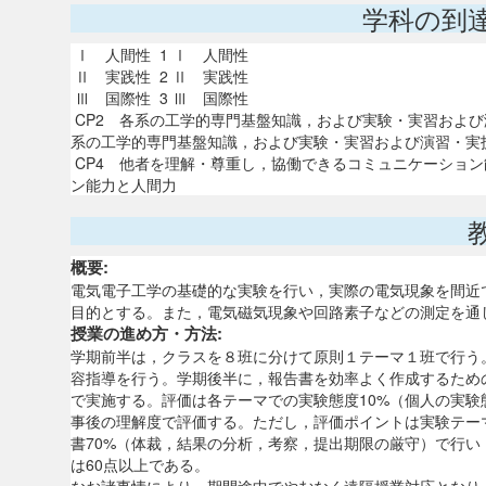
学科の到
Ⅰ 人間性 1 Ⅰ 人間性
Ⅱ 実践性 2 Ⅱ 実践性
Ⅲ 国際性 3 Ⅲ 国際性
CP2 各系の工学的専門基盤知識，および実験・実習および
系の工学的専門基盤知識，および実験・実習および演習・実
CP4 他者を理解・尊重し，協働できるコミュニケーション
ン能力と人間力
概要:
電気電子工学の基礎的な実験を行い，実際の電気現象を間近
目的とする。また，電気磁気現象や回路素子などの測定を通
授業の進め方・方法:
学期前半は，クラスを８班に分けて原則１テーマ１班で行う
容指導を行う。学期後半に，報告書を効率よく作成するため
で実施する。評価は各テーマでの実験態度10%（個人の実験
事後の理解度で評価する。ただし，評価ポイントは実験テー
書70%（体裁，結果の分析，考察，提出期限の厳守）で行
は60点以上である。