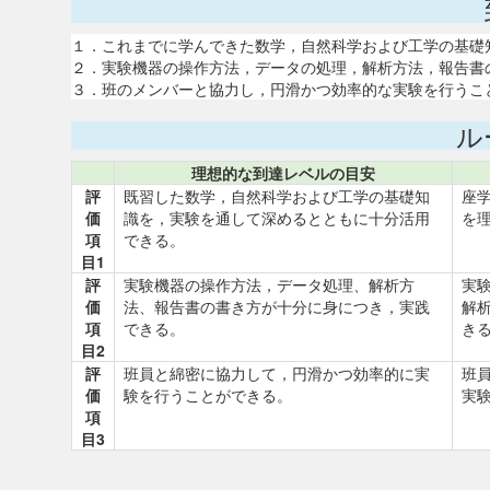
１．これまでに学んできた数学，自然科学および工学の基礎
２．実験機器の操作方法，データの処理，解析方法，報告書
３．班のメンバーと協力し，円滑かつ効率的な実験を行うこ
ル
理想的な到達レベルの目安
評
既習した数学，自然科学および工学の基礎知
座
価
識を，実験を通して深めるとともに十分活用
を
項
できる。
目1
評
実験機器の操作方法，データ処理、解析方
実
価
法、報告書の書き方が十分に身につき，実践
解
項
できる。
き
目2
評
班員と綿密に協力して，円滑かつ効率的に実
班
価
験を行うことができる。
実
項
目3