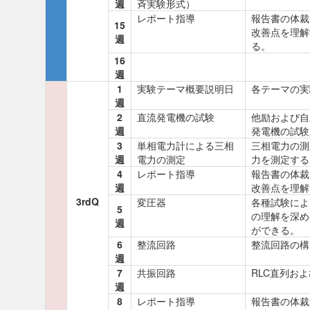
週
斉実験形式）
レポート指導
報告書の体裁
15
改善点を理解
週
る。
16
週
1
実験テーマ概要説明日
各テーマの実
週
2
直流発電機の試験
他励および自
週
発電機の試験
3
単相電力計による三相
三相電力の測
週
電力の測定
力を測定する
4
レポート指導
報告書の体裁
週
改善点を理解
3rdQ
変圧器
各種試験によ
5
の理解を深め
週
ができる。
6
整流回路
整流回路の構
週
7
共振回路
RLC直列お
週
8
レポート指導
報告書の体裁