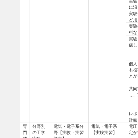
実験
に沿
実験
ど用
実験
料な
実験
慮し
個人
も役
とが
共同
し、
レポ
計画
専
分野別
電気・電子系分
電気・電子系
電圧
門
の工学
野【実験・実習
【実験実習】
定が