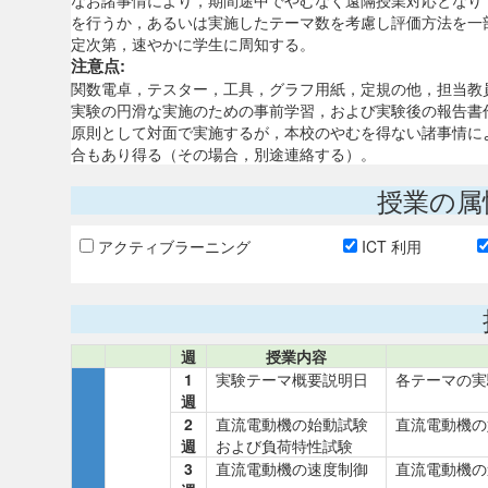
なお諸事情により，期間途中でやむなく遠隔授業対応となり
を行うか，あるいは実施したテーマ数を考慮し評価方法を一
定次第，速やかに学生に周知する。
注意点:
関数電卓，テスター，工具，グラフ用紙，定規の他，担当教
実験の円滑な実施のための事前学習，および実験後の報告書
原則として対面で実施するが，本校のやむを得ない諸事情に
合もあり得る（その場合，別途連絡する）。
授業の属
アクティブラーニング
ICT 利用
週
授業内容
1
実験テーマ概要説明日
各テーマの実
週
2
直流電動機の始動試験
直流電動機の
週
および負荷特性試験
3
直流電動機の速度制御
直流電動機の