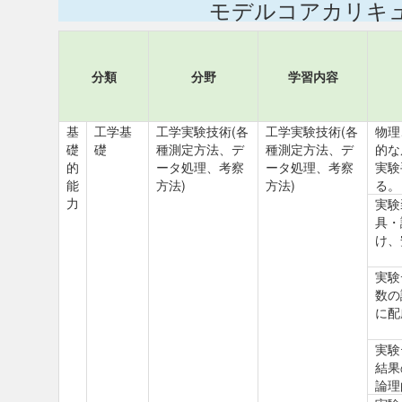
モデルコアカリキ
分類
分野
学習内容
基
工学基
工学実験技術(各
工学実験技術(各
物理
礎
礎
種測定方法、デ
種測定方法、デ
的な
的
ータ処理、考察
ータ処理、考察
実験
能
方法)
方法)
る。
力
実験
具・
け、
実験
数の
に配
実験
結果
論理