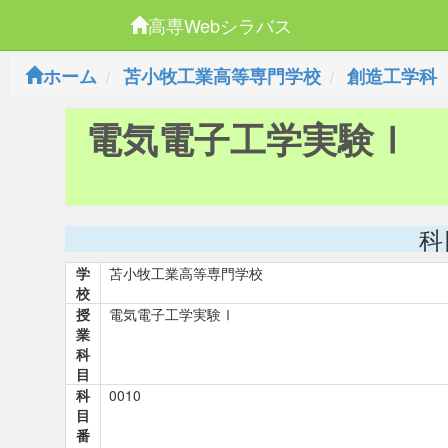
高専Webシラバス
ホーム
苫小牧工業高等専門学校
創造工学科
電気電子工学実験Ⅰ
科
学
苫小牧工業高等専門学校
校
授
電気電子工学実験Ⅰ
業
科
目
科
0010
目
番