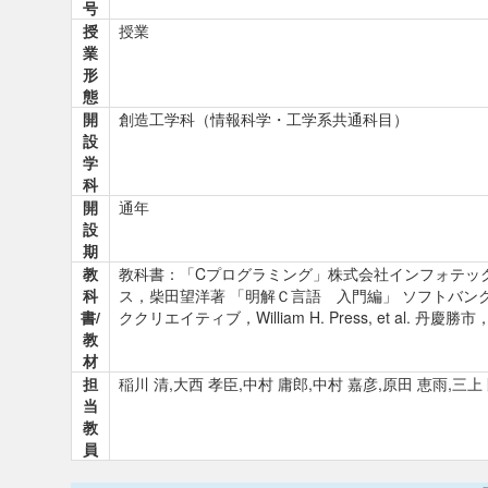
号
授
授業
業
形
態
開
創造工学科（情報科学・工学系共通科目）
設
学
科
開
通年
設
期
教
教科書：「Cプログラミング」株式会社インフォテック
科
ス，柴田望洋著 「明解Ｃ言語 入門編」 ソフトバン
書/
ククリエイティブ，William H. Press, et a
教
材
担
稲川 清,大西 孝臣,中村 庸郎,中村 嘉彦,原田 恵雨,三上
当
教
員