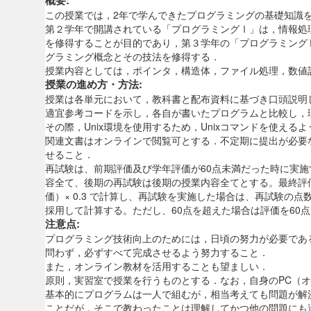
概要:
この授業では，2年で学んできたプログラミングの基礎知識
第２学年で開講されている「プログラミングⅠ」は，情報処
を修得することが目的であり，第３学年の「プログラミング
グラミング概念とその技法を修得する．
授業内容としては，ポインタ，構造体，ファイル処理，数値
授業の進め方・方法:
授業は各単元において，教科書と配布資料に基づき口頭説明
適宜参考コードを示し，各自が書いたプログラムと比較し，
その際，Unix環境を使用するため，Unixコマンドを使える
関連文書はオンラインで閲覧可とする．不定期に提出が必要
せること．
再試験は、前期評価及び学年評価が60点未満だった時に実
容全て、後期の再試験は後期の授業内容全てとする。最終評価は
価）× 0.3 で計算し、再試験を実施した場合は、再試験
採用して計算する。ただし、60点を超えた場合は評価を60
注意点:
プログラミング技術向上のためには，日頃の努力が必要であ
問わず，必ずすべて完成させるよう努力すること．
また，オンライン教材を活用することも望ましい．
原則，実習室で授業を行うものとする．なお，自身のPC（
基本的にプログラムは一人で組むが，相当考えても問題が解
ことだが，そこで教わったことは理解してかつ他の問題にも