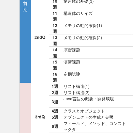
10
構造体の基礎(3)
前
週
期
11
構造体のサイズ
週
12
メモリの動的確保(1)
週
2ndQ
13
メモリの動的確保(2)
週
14
演習課題
週
15
演習課題
週
16
定期試験
週
1週
リスト構造(1)
2週
リスト構造(2)
Java言語の概要・開発環境
3週
4週
クラスとオブジェクト
3rdQ
5週
オブジェクトの生成と参照
フィールド、メソッド、コンスト
6週
ラクタ