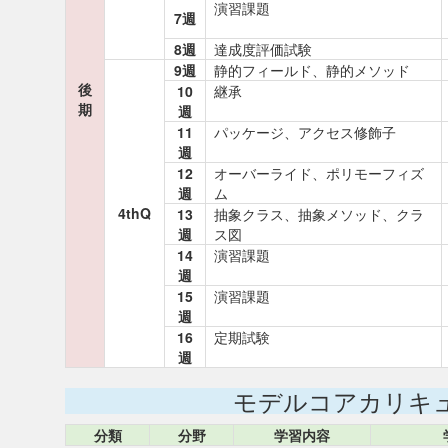
演習課題
7週
8週
達成度評価試験
9週
静的フィールド、静的メソッド
後
10
継承
期
週
11
パッケージ、アクセス修飾子
週
12
オーバーライド、ポリモーフィズ
週
ム
4thQ
13
抽象クラス、抽象メソッド、クラ
週
ス図
14
演習課題
週
15
演習課題
週
16
定期試験
週
モデルコアカリキ
分類
分野
学習内容