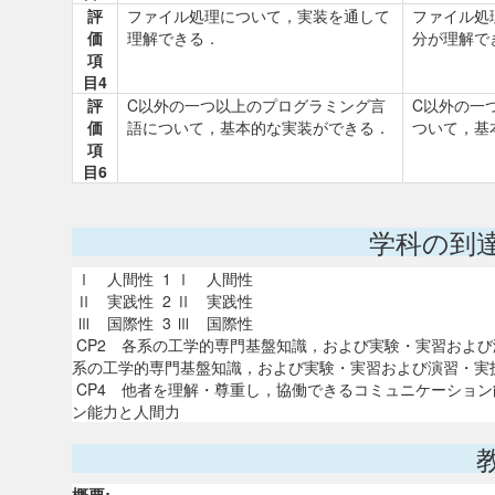
評
ファイル処理について，実装を通して
ファイル処
価
理解できる．
分が理解で
項
目4
評
C以外の一つ以上のプログラミング言
C以外の一
価
語について，基本的な実装ができる．
ついて，基
項
目6
学科の到
Ⅰ 人間性 1 Ⅰ 人間性
Ⅱ 実践性 2 Ⅱ 実践性
Ⅲ 国際性 3 Ⅲ 国際性
CP2 各系の工学的専門基盤知識，および実験・実習および
系の工学的専門基盤知識，および実験・実習および演習・実
CP4 他者を理解・尊重し，協働できるコミュニケーション
ン能力と人間力