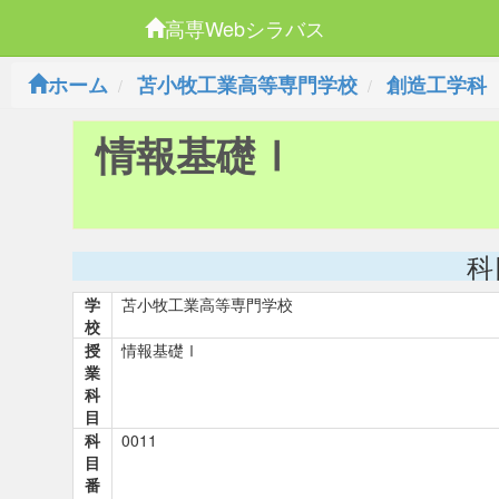
高専Webシラバス
ホーム
苫小牧工業高等専門学校
創造工学科
情報基礎Ⅰ
科
学
苫小牧工業高等専門学校
校
授
情報基礎Ⅰ
業
科
目
科
0011
目
番