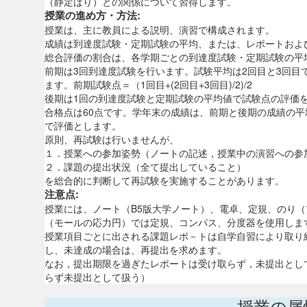
（静定ばり）との関係について習得します。
授業の進め方・方法:
授業は、主に教員による説明、演習で構成されます。
成績は到達度試験・定期試験の平均、または、レポートおよ
総合評価の割合は、各学期ごとの到達度試験・定期試験の平均
前期は3回到達度試験を行います。試験平均は2回目と3回目
ます。前期試験点＝（1回目+(2回目+3回目)/2)/2
後期は1回の到達度試験と定期試験の平均値で試験点の評価
合格点は60点です。学年末の成績は、前期と後期の成績の
で評価とします。
原則、再試験は行いませんが、
１．授業への参加姿勢（ノートの記述，授業中の演習への参
２．課題の提出状況（全て提出していること）
を総合的に判断して再試験を実施することがあります。
注意点:
授業には、ノート（B5版大学ノート）、電卓、定規、のり
（モールの応力円）では定規、コンパス、分度器を使用しま
授業項目ごとに出される課題レポ－トは自学自習により取り
し、未達成の場合は、再提出を求めます。
なお，提出期限を過ぎたレポートは受け取らず，未提出とし
らず未提出として扱う）
授業の属