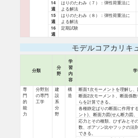
14
はりのたわみ（７）：弾性荷重法に
週
よる解法
15
はりのたわみ（８）：弾性荷重法に
週
よる解法
16
定期試験
週
モデルコアカリキ
学
分
習
分類
学
野
内
容
専
分野別
建
構
断面1次モーメントを理解し、
門
の専門
設
造
断面2次モーメント、断面係数
的
工学
系
らを計算できる。
能
分
各種静定ばりの断面に作用する
力
野
ント)、断面力図(せん断力図
応力とその種類、ひずみとそ
数、ポアソン比やフックの法
できる。