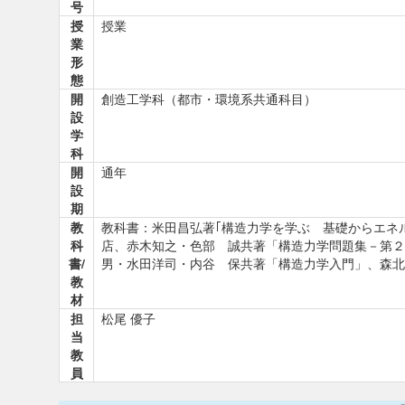
号
授
授業
業
形
態
開
創造工学科（都市・環境系共通科目）
設
学
科
開
通年
設
期
教
教科書：米田昌弘著｢構造力学を学ぶ 基礎からエネ
科
店、赤木知之・色部 誠共著「構造力学問題集－第２
書/
男・水田洋司・内谷 保共著「構造力学入門」、森北
教
材
担
松尾 優子
当
教
員