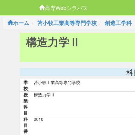
高専Webシラバス
ホーム
苫小牧工業高等専門学校
創造工学科
構造力学Ⅱ
科
学
苫小牧工業高等専門学校
校
授
構造力学Ⅱ
業
科
目
科
0010
目
番