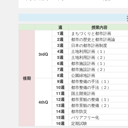
週
授業内容
1週
まちづくりと都市計画
2週
都市の歴史と都市計画論
3週
日本の都市計画制度
4週
土地利用計画（１）
3rdQ
5週
土地利用計画（２）
6週
都市施設計画（１）
7週
都市施設計画（２）
8週
公園緑地計画
後期
9週
都市整備の手法（１）
10週
都市整備の手法（２）
11週
国土開発計画
12週
都市景観の整備（１）
4thQ
13週
都市景観の整備（２）
14週
都市防災
15週
バリアフリー化
16週
定期試験