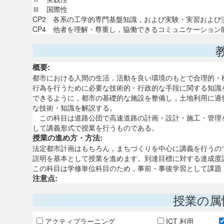
Ⅲ 国際性
CP2 各系の工学的専門基盤知識，および実験・実習およ
CP4 他者を理解・尊重し，協働できるコミュニケーション
概要:
都市における人間の生活．活動を良い環境のもとで合理的・
行為を行うために必要な技術的・行政的な手段に関する知識
できるように，都市の基礎的な施設を整備し，土地利用に適
な技術・知識を解説する。
この科目は道路公団で高速道路の計画・設計・施工・管理
して講義形式で授業を行うものである。
授業の進め方・方法:
法定都市計画はもちろん，まちづくりを中心に講義を行うの
説明を基本として授業を進めます。到達目標に対する達成度
この科目は学修単位科目のため，事前・事後学習として課題
注意点:
授業の属
アクティブラーニング
ICT 利用