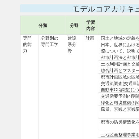
モデルコアカリキ
学習
分類
分野
内容
専門
分野別の
建設
計画
国土と地域の定義
的能
専門工学
系分
日本、世界におけ
力
野
際について、説明
都市計画法と都市
土地利用計画と交
総合計画とマスタ
都市計画区域の区
交通流調査(交通量
自動車OD調査)に
交通需要予測(4段
緑化と環境整備(緑
風景、景観と景観
都市の防災構造化
土地区画整理事業