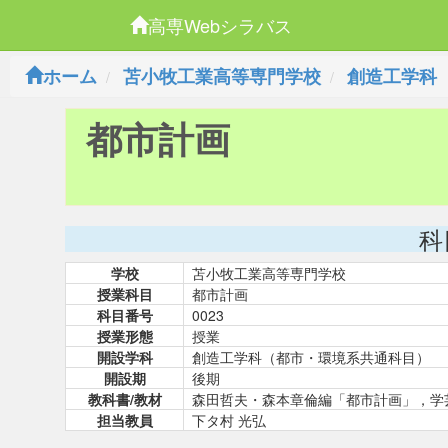
高専Webシラバス
ホーム
苫小牧工業高等専門学校
創造工学科
都市計画
科
学校
苫小牧工業高等専門学校
授業科目
都市計画
科目番号
0023
授業形態
授業
開設学科
創造工学科（都市・環境系共通科目）
開設期
後期
教科書/教材
森田哲夫・森本章倫編「都市計画」，学
担当教員
下タ村 光弘