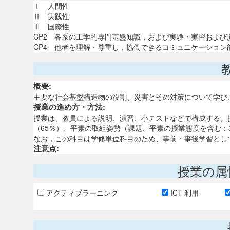
Ⅰ 人間性
Ⅱ 実践性
Ⅲ 国際性
CP2 各系の工学的専門基盤知識，および実験・実習およ
CP4 他者を理解・尊重し，協働できるコミュニケーション
概要:
主要な社会基盤構造物の役割、災害とその対策について学び
授業の進め方・方法:
授業は、教員による説明、演習、小テストなどで構成する。
（65％）、平素の取組姿勢（課題、平素の授業態度を含む：
なお，この科目は学修単位科目のため、事前・事後学習とし
注意点:
授業の属
アクティブラーニング
ICT 利用