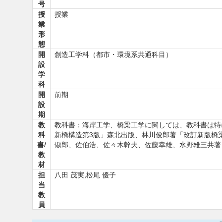
号
授
授業
業
形
態
開
創造工学科（都市・環境系共通科目）
設
学
科
開
前期
設
期
教
教科書：海岸工学、橋梁工学に関しては、教科書は特
科
新橋構造第3版」森北出版、林川俊郎著「改訂新版橋
書/
俶郎、佐伯浩、佐々木幹夫、佐藤幸雄、水野雄三共著
教
材
担
八田 茂実,松尾 優子
当
教
員