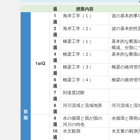
週
授業内容
1
海岸工学（１）
波の基本的事
週
2
海岸工学（２）
波の基本的性
週
3
橋梁工学（１）
基本的な断面
週
構成、分類に
4
橋梁工学（２）
基本的な断面
週
1stQ
5
橋梁工学（３）
橋梁の維持管
週
6
橋梁工学（４）
橋梁の維持管
週
7
到達度試験
週
8
河川流域と流域地形
河川流域と流
前
週
期
9
水の循環と我が国の
水循環と降雨
週
河川の特色
10
水文観測
水文量の観測
週