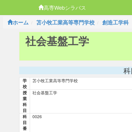
高専Webシラバス
ホーム
苫小牧工業高等専門学校
創造工学科
社会基盤工学
科
学
苫小牧工業高等専門学校
校
授
社会基盤工学
業
科
目
科
0026
目
番