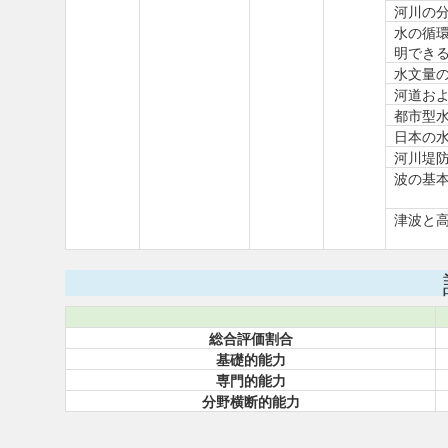
河川の
水の循
明でき
水文量
河道お
都市型
日本の
河川堤
波の基
津波と
総合評価割合
基礎的能力
専門的能力
分野横断的能力