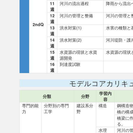
11
河川の流出過程
降雨から流出
週
12
河川の管理と整備
河川の管理と
週
2ndQ
13
洪水対策(1)
水害の種類と
週
14
洪水対策(2)
河川堤防・護
週
15
水資源の現状と水資
水資源の現状
週
源開発
16
到達度試験
週
モデルコアカリキ
学習内
分類
分野
容
専門的能
分野別の専門
建設系分
構造
鋼構造
力
工学
野
橋の構
橋梁に作
る。
水理
河川の