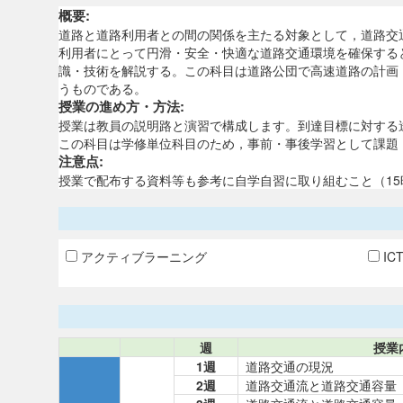
概要:
道路と道路利用者との間の関係を主たる対象として，道路交
利用者にとって円滑・安全・快適な道路交通環境を確保する
識・技術を解説する。この科目は道路公団で高速道路の計画
うものである。
授業の進め方・方法:
授業は教員の説明路と演習で構成します。到達目標に対する
この科目は学修単位科目のため，事前・事後学習として課題
注意点:
授業で配布する資料等も参考に自学自習に取り組むこと（1
アクティブラーニング
IC
週
授業
1週
道路交通の現況
2週
道路交通流と道路交通容量