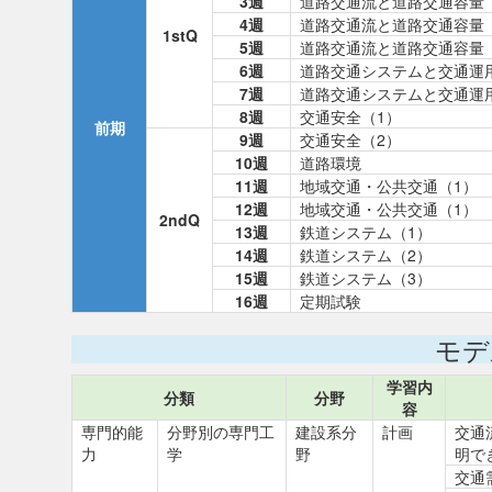
3週
道路交通流と道路交通容量
4週
道路交通流と道路交通容量
1stQ
5週
道路交通流と道路交通容量
6週
道路交通システムと交通運
7週
道路交通システムと交通運
8週
交通安全（1）
前期
9週
交通安全（2）
10週
道路環境
11週
地域交通・公共交通（1）
12週
地域交通・公共交通（1）
2ndQ
13週
鉄道システム（1）
14週
鉄道システム（2）
15週
鉄道システム（3）
16週
定期試験
モデ
学習内
分類
分野
容
専門的能
分野別の専門工
建設系分
計画
交通
力
学
野
明で
交通