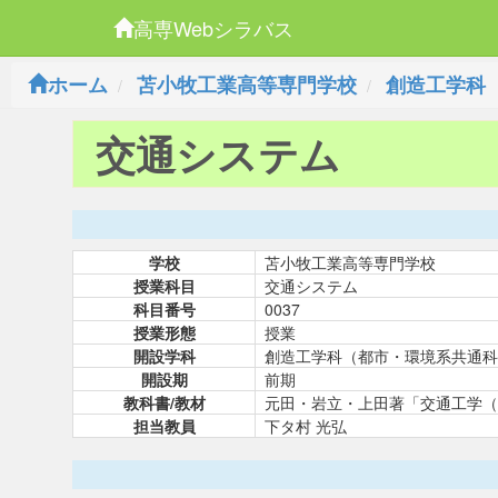
高専Webシラバス
ホーム
苫小牧工業高等専門学校
創造工学科
交通システム
学校
苫小牧工業高等専門学校
授業科目
交通システム
科目番号
0037
授業形態
授業
開設学科
創造工学科（都市・環境系共通科
開設期
前期
教科書/教材
元田・岩立・上田著「交通工学（
担当教員
下タ村 光弘