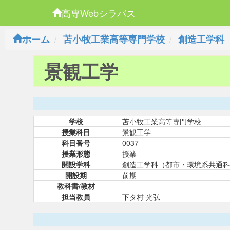
高専Webシラバス
ホーム
苫小牧工業高等専門学校
創造工学科
景観工学
学校
苫小牧工業高等専門学校
授業科目
景観工学
科目番号
0037
授業形態
授業
開設学科
創造工学科（都市・環境系共通科
開設期
前期
教科書/教材
担当教員
下タ村 光弘