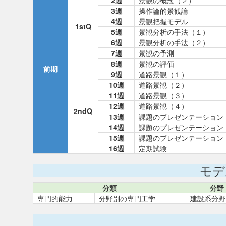
2週
景観の概念（２）
3週
操作論的景観論
4週
景観把握モデル
1stQ
5週
景観分析の手法（１）
6週
景観分析の手法（２）
7週
景観の予測
8週
景観の評価
前期
9週
道路景観（１）
10週
道路景観（２）
11週
道路景観（３）
12週
道路景観（４）
2ndQ
13週
課題のプレゼンテーション
14週
課題のプレゼンテーション
15週
課題のプレゼンテーション
16週
定期試験
モデ
分類
分野
専門的能力
分野別の専門工学
建設系分野