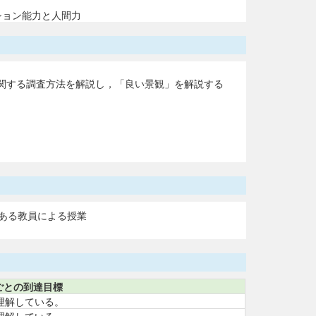
ション能力と人間力
関する調査方法を解説し，「良い景観」を解説する
ある教員による授業
ごとの到達目標
理解している。