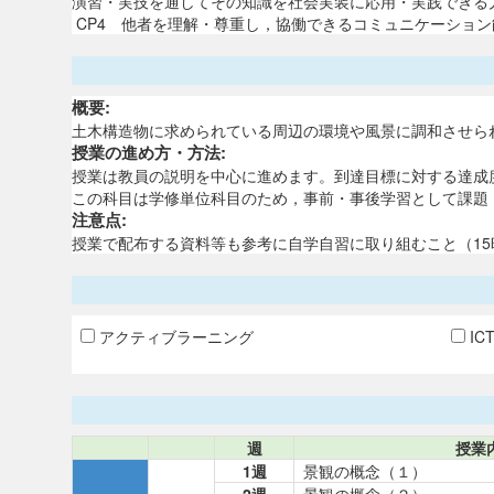
演習・実技を通してその知識を社会実装に応用・実践できる
CP4 他者を理解・尊重し，協働できるコミュニケーション
概要:
土木構造物に求められている周辺の環境や風景に調和させら
授業の進め方・方法:
授業は教員の説明を中心に進めます。到達目標に対する達成
この科目は学修単位科目のため，事前・事後学習として課題
注意点:
授業で配布する資料等も参考に自学自習に取り組むこと（1
アクティブラーニング
IC
週
授業
1週
景観の概念（１）