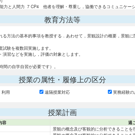
力
能力と人間力 7 CP4 他者を理解・尊重し，協働できるコミュニケー
教育方法等
れる方法の基本的事項を教授する．あわせて，景観設計の概要，景観に
度試験を複数回実施します。
・演習などを実施し，評価の対象とします。
5時間の自学自習が必要です）。
授業の属性・履修上の区分
T 利用
遠隔授業対応
実務経験の
授業計画
内容
週
景観の概念及び客観的に分析できることを