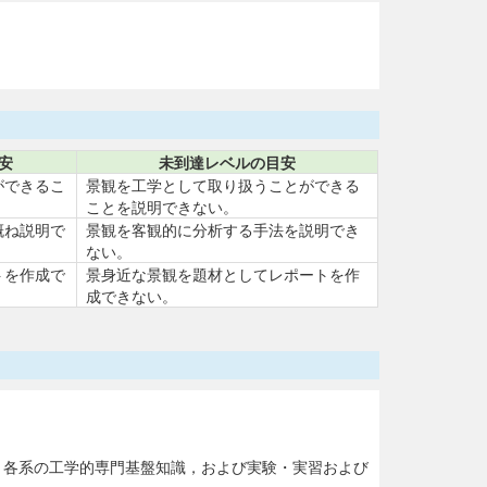
安
未到達レベルの目安
ができるこ
景観を工学として取り扱うことができる
ことを説明できない。
概ね説明で
景観を客観的に分析する手法を説明でき
ない。
トを作成で
景身近な景観を題材としてレポートを作
成できない。
2 各系の工学的専門基盤知識，および実験・実習および