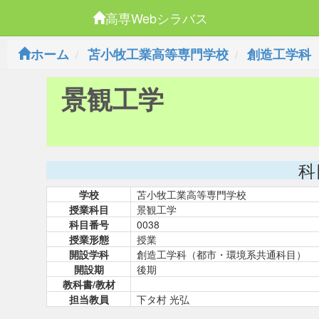
高専Webシラバス
ホーム
苫小牧工業高等専門学校
創造工学科
景観工学
科
学校
苫小牧工業高等専門学校
授業科目
景観工学
科目番号
0038
授業形態
授業
開設学科
創造工学科（都市・環境系共通科目）
開設期
後期
教科書/教材
担当教員
下タ村 光弘