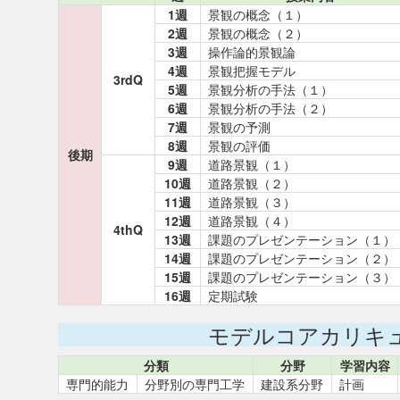
1週
景観の概念（１）
2週
景観の概念（２）
3週
操作論的景観論
4週
景観把握モデル
3rdQ
5週
景観分析の手法（１）
6週
景観分析の手法（２）
7週
景観の予測
8週
景観の評価
後期
9週
道路景観（１）
10週
道路景観（２）
11週
道路景観（３）
12週
道路景観（４）
4thQ
13週
課題のプレゼンテーション（１）
14週
課題のプレゼンテーション（２）
15週
課題のプレゼンテーション（３）
16週
定期試験
モデルコアカリキ
分類
分野
学習内容
専門的能力
分野別の専門工学
建設系分野
計画