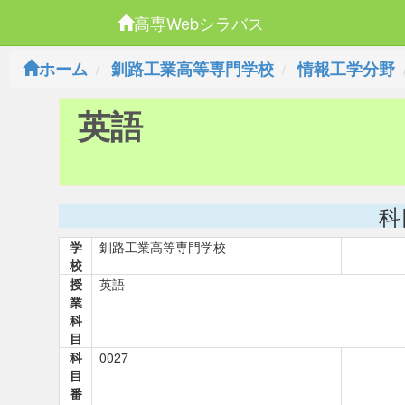
高専Webシラバス
ホーム
釧路工業高等専門学校
情報工学分野
英語
科
学
釧路工業高等専門学校
校
授
英語
業
科
目
科
0027
目
番