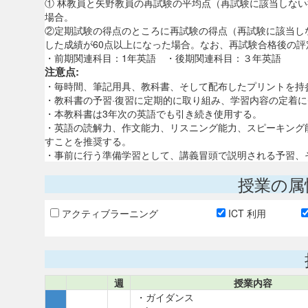
① 林教員と矢野教員の再試験の平均点（再試験に該当しない
場合。
②定期試験の得点のところに再試験の得点（再試験に該当し
した成績が60点以上になった場合。なお、再試験合格後の評
・前期関連科目：1年英語 ・後期関連科目：３年英語
注意点:
・毎時間、筆記用具、教科書、そして配布したプリントを持
・教科書の予習·復習に定期的に取り組み、学習内容の定着
・本教科書は3年次の英語でも引き続き使用する。
・英語の読解力、作文能力、リスニング能力、スピーキング
すことを推奨する。
・事前に行う準備学習として、講義冒頭で説明される予習、
授業の属
アクティブラーニング
ICT 利用
週
授業内容
・ガイダンス