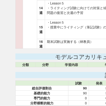
・Lesson５
14
・ライティング試験に向けての対策と
週
問題の復習と次週の予習
・Lesson５
15
・授業中にライティング（筆記試験）
週
16
期末試験は実施する（林教員）
週
モデルコアカリキ
分類
分野
学習内容
試験
発表
総合評価割合
90
基礎的能力
90
専門的能力
0
分野横断的能力
0