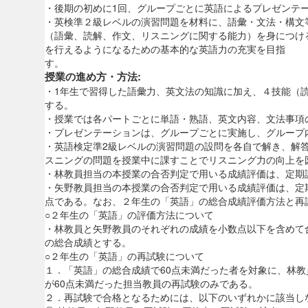
・後期の初めに1回、グループごとに英語によるプレゼンテ
・英検準２級レベルの演習問題を材料に、語彙・文法・構文
（語彙、読解、作文、リスニングに関する能力）を身につけ
を行えるようになるための基本的な英語力の充実を目指
す
授業の進め方・方法:
・1年生で習得した語彙力、英文法の知識に加え、４技能（
する。
・授業では各パートごとに単語・熟語、英文内容、文法事項
・プレゼンテーションは、グループごとに実施し、グループ
・英語検定準2級レベルの演習問題の設問を各自で解き、解
スニングの問題を授業中に課すことでリスニング力の向上を
・林教員担当の本授業の合否判定で用いる成績評価は、定期試
・矢野教員担当の本授業の合否判定で用いる成績評価は、定期
点である。なお、２年生の「英語」の総合
○２年生の「英語」の評価方法について
・林教員と矢野教員のそれぞれの成績を小数点以下を含めて
の総合成績とする。
○２年生の「英語」の再試験について
１．「英語」の総合成績で60点未満だった者を対象に、林
が60点未満だった担当教員の再試験のみである。
２．再試験で合格となるためには、以下のいずれかに該当し