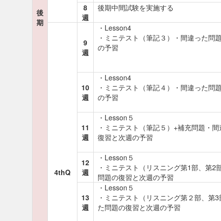
8
後期中間試験を実施する
後
週
期
・Lesson4
・ミニテスト（筆記３）・間違った問
9
の予習
週
・Lesson4
10
・ミニテスト（筆記４）・間違った問
週
の予習
・Lesson５
11
・ミニテスト（筆記５）+補充問題・間
週
復習と次週の予習
・Lesson５
12
・ミニテスト（リスニング第1部、第2
4thQ
週
問題の復習と次週の予習
・Lesson５
13
・ミニテスト（リスニング第２部、第3
週
た問題の復習と次週の予習