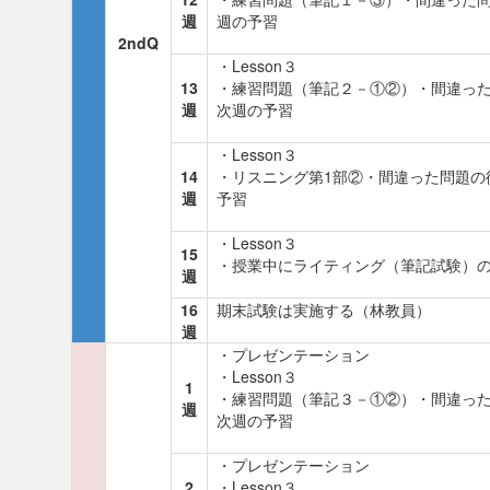
週
週の予習
2ndQ
・Lesson３
13
・練習問題（筆記２－①②）・間違っ
週
次週の予習
・Lesson３
14
・リスニング第1部②・間違った問題の
週
予習
・Lesson３
15
・授業中にライティング（筆記試験）
週
16
期末試験は実施する（林教員）
週
・プレゼンテーション
・Lesson３
1
・練習問題（筆記３－①②）・間違っ
週
次週の予習
・プレゼンテーション
2
・Lesson３