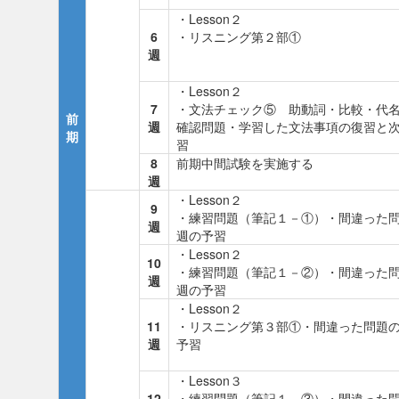
・Lesson２
6
・リスニング第２部①
週
・Lesson２
7
・文法チェック⑤ 助動詞・比較・代
前
週
確認問題・学習した文法事項の復習と
期
習
8
前期中間試験を実施する
週
・Lesson２
9
・練習問題（筆記１－①）・間違った
週
週の予習
・Lesson２
10
・練習問題（筆記１－②）・間違った
週
週の予習
・Lesson２
11
・リスニング第３部①・間違った問題
週
予習
・Lesson３
12
・練習問題（筆記１－③）・間違った