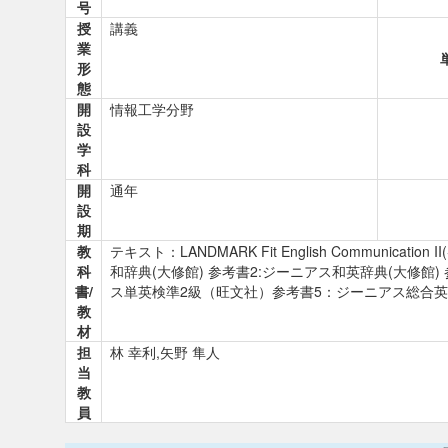
号
授
講義
業
形
態
開
情報工学分野
設
学
科
開
通年
設
期
教
テキスト：LANDMARK Fit English Communi
科
和辞典(大修館) 参考書2:ジーニアス和英辞典(大修館
書/
ス単英検準2級（旺文社）参考書5：ジーニアス総合
教
材
担
林 幸利,矢野 隼人
当
教
員