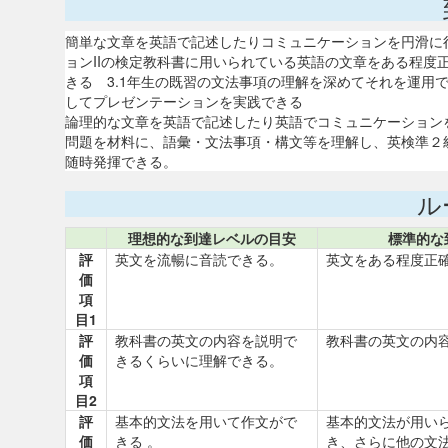
簡単な文章を英語で記述したりコミュニケーションを円滑に
ョンIIの検定教科書に用いられている英語の文章をある程度
きる 3.1年生の既習の文法事項の理解を深めてそれを運用
してプレゼンテーションを実践できる
論理的な文章を英語で記述したり英語でコミュニケーション
問題を材料に、語彙・文法事項・構文等を理解し、英検準２
随時発揮でき
ル
理想的な到達レベルの目安
標準的な
評
英文を流暢に音読できる。
英文をある程度正確
価
項
目1
評
教科書の英文の内容を説明で
教科書の英文の内
価
きるくらいに理解できる。
項
目2
評
基本的文法を用いて作文がで
基本的文法が用い
価
きる 。
き、さらに他の文