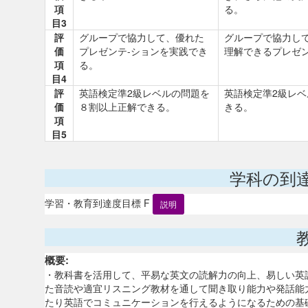
項
る。
目3
評
グループで協力して、優れた
グループで協力し
価
プレゼンテ-ションを実践でき
理解できるプレゼン
項
る。
目4
評
英語検定準2級レベルの問題を
英語検定準2級レベ
価
８割以上正解できる。
きる。
項
目5
学科の到
学習・教育到達度目標 F
説明
概要:
・教科書を活用して、平易な英文の読解力の向上、易しい英
た音読や適宜リスニング教材を通して聞き取り能力や発話能
たり英語でコミュニケーションを行えるようになるための基