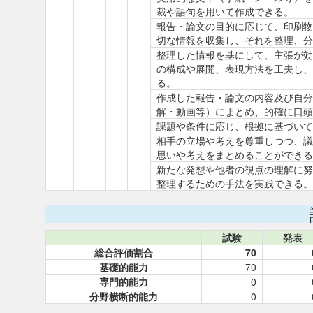
裁や語句を用いて作成できる。
報告・論文の目的に応じて、印刷物
切な情報を収集し、それを整理、分
整理した情報を基にして、主張が効
の構成や展開、表現方法を工夫し、
る。
作成した報告・論文の内容及び自分
解・動画等）にまとめ、的確に口頭
課題や条件に応じ、根拠に基づいて
相手の立場や考えを尊重しつつ、議
思いや考えをまとめることができる
新たな発想や他者の視点の理解に努
整理するための手法を実践できる。
試験
発表
総合評価割合
70
基礎的能力
70
専門的能力
0
分野横断的能力
0