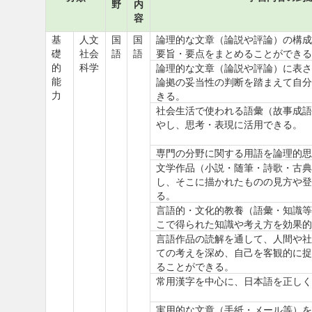
野
内
容
基
人文
国
国
論理的な文章（論説や評論）の構成
礎
社会
語
語
要旨・要点をまとめることができる
的
科学
論理的な文章（論説や評論）に表さ
能
論拠の妥当性の判断を踏まえて自分
力
きる。
社会生活で使われる語彙（故事成語
やし、思考・表現に活用できる。
専門の分野に関する用語を論理的思
文学作品（小説・随筆・詩歌・古典
し、そこに描かれたものの見方や登
る。
言語的・文化的教養（語彙・知識等
こで得られた知識や考え方を効果的
言語作品の読解を通して、人間や社
ての考えを深め、自己を客観的に捉
ることができる。
常用漢字を中心に、日本語を正しく
実用的な文章（手紙・メール等）を