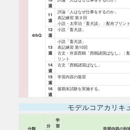
週
評論「人はなぜ仕事をするのか」
11
表記練習 第９回
週
小説・太宰治「畜犬談」：配布プリン
12
小説「畜犬談」
4thQ
週
小説「畜犬談」
13
表記練習 第10回
週
古文・井原西鶴「西鶴諸国ばなし」：
リント
14
古文「西鶴諸国ばなし」
週
15
学習内容の復習
週
16
後期末試験を実施する。
週
モデルコアカリキ
学
分
習
分類
学習内容の到