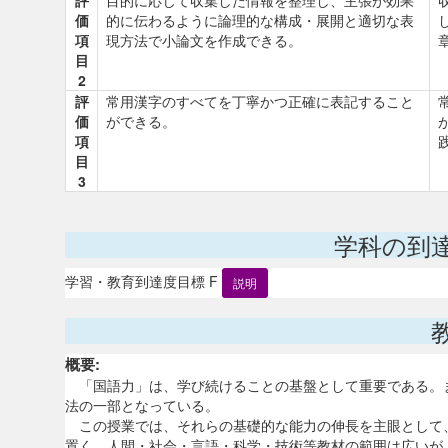
評
目的に応じて収集した情報を整理し、主張が効果
価
的に伝わるように論理的な構成・展開と適切な表
項
現方法で小論文を作成できる。
目
2
評
常用漢字のすべてを丁寧かつ正確に表記すること
価
ができる。
項
目
3
学科の到
学習・教育到達度目標 F
説明
概要:
「国語力」は、学び続けることの基盤として重要である。
法の一部となっている。
この授業では、それらの基礎的な能力の伸長を主眼として
置く。人間・社会・言語・科学・技術等教材の範囲は広いが