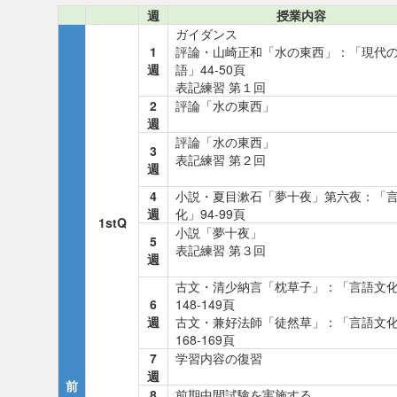
週
授業内容
ガイダンス
1
評論・山崎正和「水の東西」：「現代
週
語」44-50頁
表記練習 第１回
2
評論「水の東西」
週
評論「水の東西」
3
表記練習 第２回
週
4
小説・夏目漱石「夢十夜」第六夜：「
週
化」94-99頁
1stQ
小説「夢十夜」
5
表記練習 第３回
週
古文・清少納言「枕草子」：「言語文
6
148-149頁
週
古文・兼好法師「徒然草」：「言語文
168-169頁
7
学習内容の復習
週
前
8
前期中間試験を実施する。