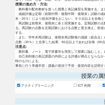
授業の進め方・方法:
教科書や配布教材を使った授業と表記練習を実施する。ま
成績評価は定期（前期中間・後期中間・後期末）試験の成績
末・20％）により総合評価をおこない、６０点以上を合格と
再試験は前期末、後期末に各１回実施する。定期試験の点数
る。再試験の点数を定期試験における点数と置き換え、前述の
する。
また、学年末再試験は、後期末再試験後の成績（総合点）が
点数（30％）と合算した結果、60点以上であれば合格（60
注意点:
教科書、ノート、電子辞書等を用意して授業に臨むこと。
自己添削後の表記課題の内容による評価が満点とならなか
時のものによる。
事前に行う準備学習：講義の冒頭で予習・復習内容を説明す
授業の属
アクティブラーニング
ICT 利用