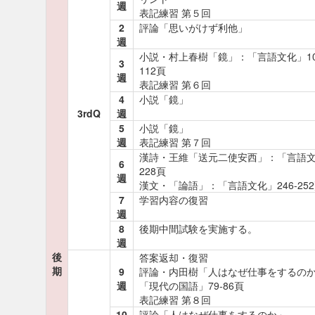
週
表記練習 第５回
2
評論「思いがけず利他」
週
小説・村上春樹「鏡」：「言語文化」10
3
112頁
週
表記練習 第６回
4
小説「鏡」
3rdQ
週
5
小説「鏡」
週
表記練習 第７回
漢詩・王維「送元二使安西」：「言語
6
228頁
週
漢文・「論語」：「言語文化」246-25
7
学習内容の復習
週
8
後期中間試験を実施する。
週
後
答案返却・復習
期
9
評論・内田樹「人はなぜ仕事をするの
週
「現代の国語」79-86頁
表記練習 第８回
10
評論「人はなぜ仕事をするのか」