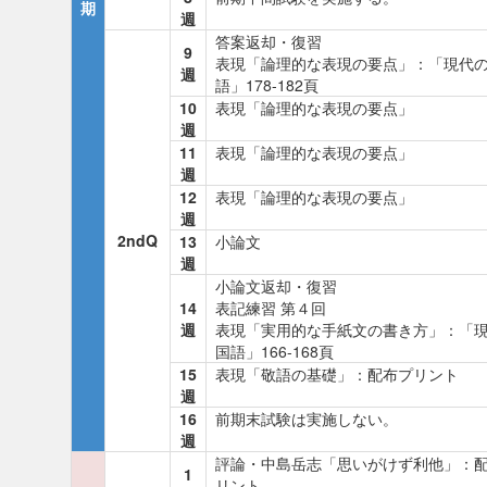
期
週
答案返却・復習
9
表現「論理的な表現の要点」：「現代
週
語」178-182頁
10
表現「論理的な表現の要点」
週
11
表現「論理的な表現の要点」
週
12
表現「論理的な表現の要点」
週
2ndQ
13
小論文
週
小論文返却・復習
14
表記練習 第４回
週
表現「実用的な手紙文の書き方」：「
国語」166-168頁
15
表現「敬語の基礎」：配布プリント
週
16
前期末試験は実施しない。
週
評論・中島岳志「思いがけず利他」：
1
リント