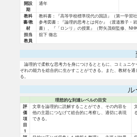
開設
通年
期
教科
教科書：『高等学校標準現代の国語』（第一学習
書/教
参考図書：『論理的思考とは何か』（渡邉雅子・
材
書）、『「ロンリ」の授業』（野矢茂樹監修、NH
担当
舘下 徹志
教員
論理的で柔軟な思考力を身につけるとともに、コミュニケ
ぞれの能力を総合的に生かすことができる。また、教材を通
る。
ル
理想的な到達レベルの目安
評
文章を論理的に読解することができ、その内容を
価
他の主題につなげて総合的に考察し、適切に表現
項
できる。
目
1