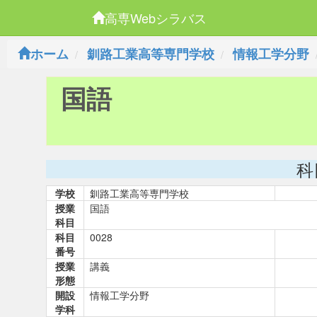
高専Webシラバス
ホーム
釧路工業高等専門学校
情報工学分野
国語
科
学校
釧路工業高等専門学校
授業
国語
科目
科目
0028
番号
授業
講義
形態
開設
情報工学分野
学科