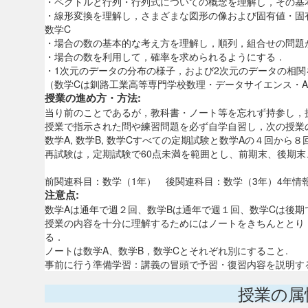
・ベクトルと行列・行列式についての概念を理解し，その基
・線形変換を理解し，さまざまな図形の像および固有値・固
数学C
・場合の数の基本的な考え方を理解し，順列，組合せの問題
・場合の数を利用して，確率を求められるようにする．
・1次元のデータの分布の様子，および2次元のデータの相
（数学Cは釧路工業高等専門学校数理・データサイエンス・A
授業の進め方・方法:
当り前のことであるが，教科書・ノート等を忘れず持参し，
授業で指示された問や練習問題を必ず自学自習し，次の授業
数学A, 数学B, 数学Cすべての定期試験と数学Aの４回から
再試験は，定期試験で60点未満を範囲とし、前期末、後期
前関連科目：数学（1年） 後関連科目：数学（3年）4年情
注意点:
数学Aは通年で週２回、数学Bは通年で週１回、数学Cは後期
授業の内容を十分に理解するためにはノートをきちんととり
る．
ノートは数学A、数学B，数学Cとそれぞれ別にすること.
事前に行う準備学習：講義の冒頭で予習・復習内容を説明す
授業の属