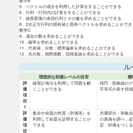
数学B
5．ベクトルの成分を利用した計算をすることができる
6．行列・行列式の計算をすることができる
7．線形変換の表現行列とその像を求めることができる
8．2次正方行列の固有値と固有ベクトルを求めることができ
数学C
9．場合の数を求めることができる
10．確率を求めることができる
11．代表値，分散，標準偏差を求めることができる
12．共分散，相関係数，回帰直線を求めることができる
ル
理想的な到達レベルの目安
標
評
線形計画法を利用して問題を解
楕円・双曲線のグ
価
くことができる
不等式の表す領域
項
目
1
評
集合や命題の性質（対偶等）を
共通部分・和集合
価
利用して命題を証明することが
の真偽を調べ，必
項
できる
定・対偶をつくる
目