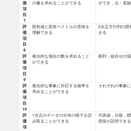
価
の像を求めることができる
ができ，点・直線
項
目
7
評
固有値と固有ベクトルの意味を
2次正方行列の固
価
理解できる
きる
項
目
8
評
複合的な場合の数を求めること
順列，組合せの場
価
ができる
項
目
9
評
複合的な事象に対応する確率を
それぞれの事象に
価
求めることができる
項
目
10
評
1次元のデータの分布の様子を読
代表値，分散，標
価
み取ることができる
意味が説明できる
項