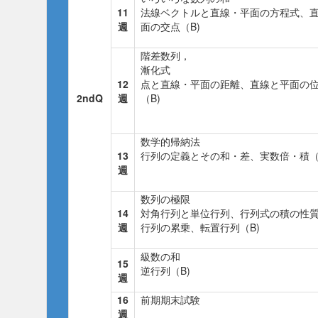
11
法線ベクトルと直線・平面の方程式、
週
面の交点（B)
階差数列，
漸化式
12
点と直線・平面の距離、直線と平面の
2ndQ
週
（B)
数学的帰納法
13
行列の定義とその和・差、実数倍・積（
週
数列の極限
14
対角行列と単位行列、行列式の積の性
週
行列の累乗、転置行列（B)
級数の和
15
逆行列（B)
週
16
前期期末試験
週