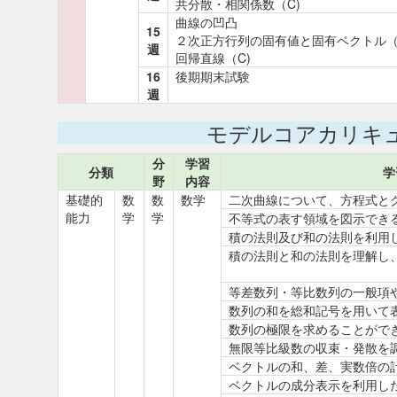
共分散・相関係数（C)
曲線の凹凸
15
２次正方行列の固有値と固有ベクトル（
週
回帰直線（C)
16
後期期末試験
週
モデルコアカリキ
分
学習
分類
学
野
内容
基礎的
数
数
数学
二次曲線について、方程式
能力
学
学
不等式の表す領域を図示でき
積の法則及び和の法則を利用
積の法則と和の法則を理解し
等差数列・等比数列の一般項
数列の和を総和記号を用いて
数列の極限を求めることがで
無限等比級数の収束・発散を
ベクトルの和、差、実数倍の
ベクトルの成分表示を利用し