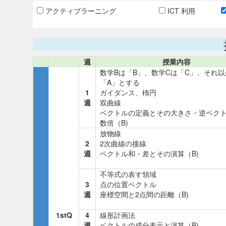
アクティブラーニング
ICT 利用
週
授業内容
数学Bは「B」、数学Cは「C」、それ以
「A」とする
1
ガイダンス、楕円
週
双曲線
ベクトルの定義とその大きさ・逆ベク
数倍（B)
放物線
2
2次曲線の接線
週
ベクトル和・差とその演算（B)
不等式の表す領域
3
点の位置ベクトル
週
座標空間と2点間の距離（B)
1stQ
4
線形計画法
週
ベクトルの成分表示と演算（B)