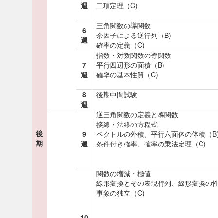
週
二項定理（C)
三角関数の導関数
6
余因子による逆行列（B)
週
確率の定義（C)
指数・対数関数の導関数
7
平行四辺形の面積（B)
週
確率の基本性質（C)
8
後期中間試験
週
逆三角関数の定義と導関数
接線・法線の方程式
後
9
ベクトルの外積、平行六面体の体積（B
期
週
条件付き確率、確率の乗法定理（C)
関数の増減・極値
線形変換とその表現行列、線形変換の性
事象の独立（C)
10