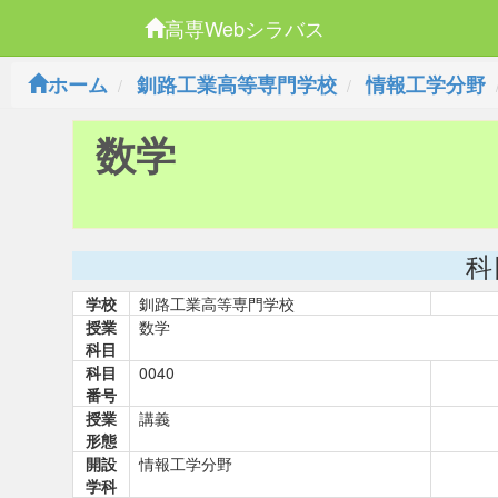
高専Webシラバス
ホーム
釧路工業高等専門学校
情報工学分野
数学
科
学校
釧路工業高等専門学校
授業
数学
科目
科目
0040
番号
授業
講義
形態
開設
情報工学分野
学科