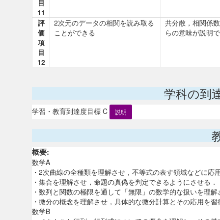
目
11
評
2次元のデータの相関を読み取る
共分散，相関係数
価
ことができる
らの意味が説明で
項
目
12
学科の到
学習・教育到達度目標 C
説明
概要:
数学A
・2次曲線の全種類を理解させ，不等式の表す領域などに応
・集合を理解させ，命題の真偽を判定できるようにさせる．
・数列と関数の極限を通して「無限」の数学的な扱いを理解
・微分の概念を理解させ，具体的な微分計算とその応用を習
数学B