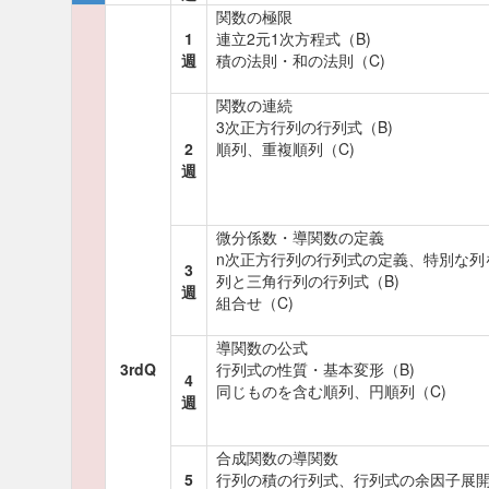
関数の極限
1
連立2元1次方程式（B)
週
積の法則・和の法則（C)
関数の連続
3次正方行列の行列式（B)
2
順列、重複順列（C)
週
微分係数・導関数の定義
n次正方行列の行列式の定義、特別な列
3
列と三角行列の行列式（B)
週
組合せ（C)
導関数の公式
3rdQ
行列式の性質・基本変形（B)
4
同じものを含む順列、円順列（C)
週
合成関数の導関数
5
行列の積の行列式、行列式の余因子展開