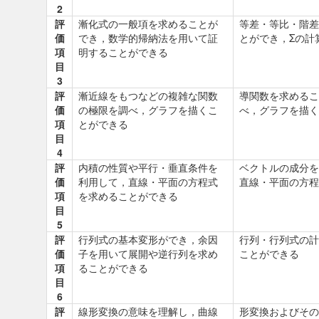
2
評
漸化式の一般項を求めることが
等差・等比・階差
価
でき，数学的帰納法を用いて証
とができ，Σの計
項
明することができる
目
3
評
漸近線をもつなどの複雑な関数
導関数を求めるこ
価
の極限を調べ，グラフを描くこ
べ，グラフを描く
項
とができる
目
4
評
内積の性質や平行・垂直条件を
ベクトルの成分を
価
利用して，直線・平面の方程式
直線・平面の方程
項
を求めることができる
目
5
評
行列式の基本変形ができ，余因
行列・行列式の計
価
子を用いて展開や逆行列を求め
ことができる
項
ることができる
目
6
評
線形変換の意味を理解し，曲線
形変換およびその