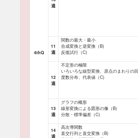
週
関数の最大・最小
11
合成変換と逆変換（B)
週
反復試行（C)
4thQ
不定形の極限
いろいろな線型変換、原点のまわりの回
12
度数分布、代表値（C)
週
グラフの概形
13
線形変換による図形の像（B)
週
分散・標準偏差（C)
高次導関数
14
直交行列と直交変換（B)
週