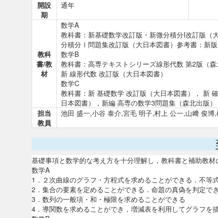
開設
通年
期
数学A
教科書：新基礎数学改訂版・新微分積分I改訂版（大
分積分Ⅰ問題集改訂版（大日本図書）参考書：新版
教科
数学B
書/教
教科書：高専テキストシリーズ線形代数 第2版（森
材
新 線形代数 改訂版（大日本図書）
数学C
教科書：新 基礎数学 改訂版（大日本図書）， 新 
日本図書），新編 高専の数学3問題集（森北出版）
担当
池田 盛一,小谷 泰介,宮毛 明子,村上 公一,山﨑 俊博
教員
基礎事項と数学的な考え方を十分理解し，教科書と補助教材
数学A
1．２次曲線のグラフ・方程式を求めることができる．不等
2．集合の要素を定めることができる．命題の真偽を判定で
3．数列の一般項・和・極限を求めることができる
4．導関数を求めることができ，増減表を利用してグラフを