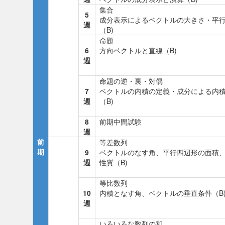
集合
5
成分表示によるベクトルの大きさ・平
週
（B)
命題
6
方向ベクトルと直線（B)
週
命題の逆・裏・対偶
7
ベクトルの内積の定義・成分による内
週
（B)
8
前期中間試験
週
前
等差数列
期
9
ベクトルのなす角、平行四辺形の面積
週
性質（B)
等比数列
10
内積となす角、ベクトルの垂直条件（B
週
いろいろな数列の和