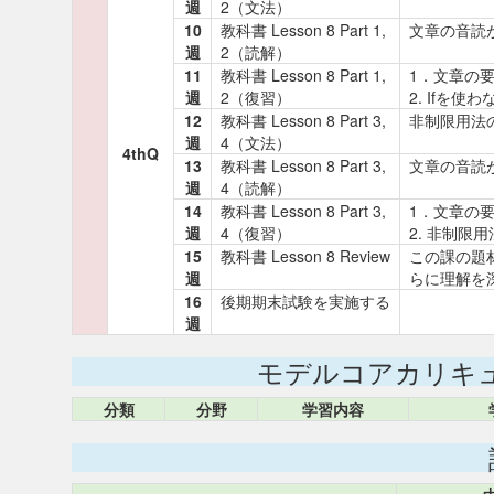
週
2（文法）
10
教科書 Lesson 8 Part 1,
文章の音
週
2（読解）
11
教科書 Lesson 8 Part 1,
1．文章
週
2（復習）
2. Ifを
12
教科書 Lesson 8 Part 3,
非制限用法の
週
4（文法）
4thQ
13
教科書 Lesson 8 Part 3,
文章の音
週
4（読解）
14
教科書 Lesson 8 Part 3,
1．文章
週
4（復習）
2. 非制限
15
教科書 Lesson 8 Review
この課の題
週
らに理解を
16
後期期末試験を実施する
週
モデルコアカリキ
分類
分野
学習内容