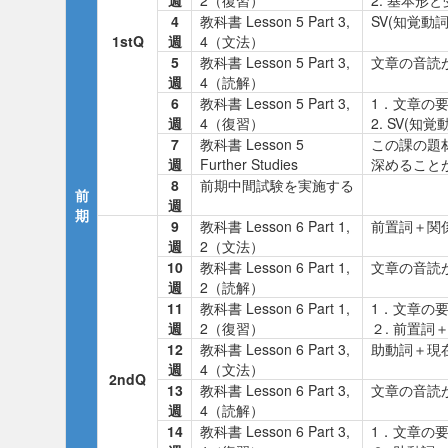
週
2（復習）
2. 基本
4
教科書 Lesson 5 Part 3,
SV(知覚動
1stQ
週
4（文法）
5
教科書 Lesson 5 Part 3,
文章の音
週
4（読解）
6
教科書 Lesson 5 Part 3,
1．文章
週
4（復習）
2. SV(
7
教科書 Lesson 5
この課の題
週
Further Studies
深めること
8
前期中間試験を実施する
前
週
期
9
教科書 Lesson 6 Part 1,
前置詞＋関
週
2（文法）
10
教科書 Lesson 6 Part 1,
文章の音
週
2（読解）
11
教科書 Lesson 6 Part 1,
1．文章
週
2（復習）
２. 前置詞
12
教科書 Lesson 6 Part 3,
助動詞＋現
週
4（文法）
2ndQ
13
教科書 Lesson 6 Part 3,
文章の音
週
4（読解）
14
教科書 Lesson 6 Part 3,
1．文章