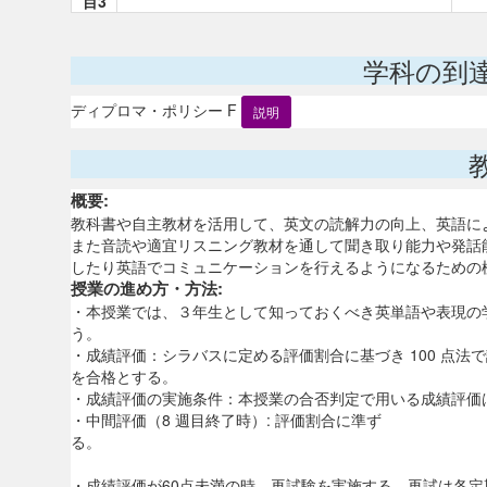
目3
学科の到
ディプロマ・ポリシー F
説明
概要:
教科書や自主教材を活用して、英文の読解力の向上、英語に
また音読や適宜リスニング教材を通して聞き取り能力や発話
したり英語でコミュニケーションを行えるようになるための
授業の進め方・方法:
・本授業では、３年生として知っておくべき英単語や表現の
う。
・成績評価：シラバスに定める評価割合に基づき 100 点法
を合格とする。
・成績評価の実施条件：本授業の合否判定で用いる成績評価は
・中間評価（8 週目終了時）: 評価割合に準ず
・成績評価が60点未満の時、再試験を実施する。再試は各定