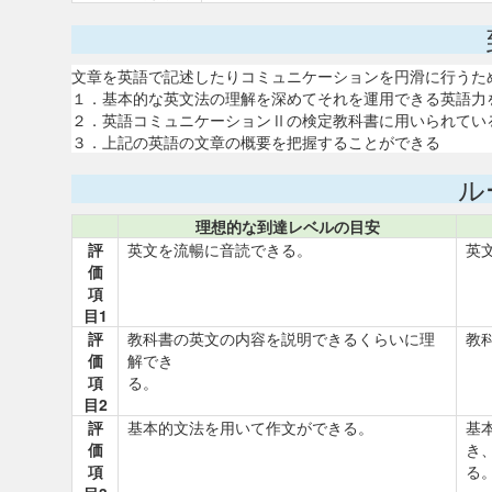
文章を英語で記述したりコミュニケーションを円滑に行うた
１．基本的な英文法の理解を深めてそれを運用できる英語力
２．英語コミュニケーションⅡの検定教科書に用いられてい
３．上記の英語の文章の概要を把握することができる
ル
理想的な到達レベルの目安
評
英文を流暢に音読できる。
英
価
項
目1
評
教科書の英文の内容を説明できるくらいに理
教
価
解でき
項
る。
目2
評
基本的文法を用いて作文ができる。
基
価
き
項
る