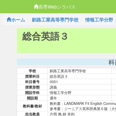
高専Webシラバス
ホーム
釧路工業高等専門学校
情報工学分野
総合英語３
科
学校
釧路工業高等専門学校
授業科目
総合英語３
科目番号
0051
授業形態
講義
開設学科
情報工学分野
開設期
通年
教科書：LANDMARK Fit English Comm
教科書/教材
参考書：ジーニアス英和辞典第６版（大
担当教員
片岡 務,林 幸利