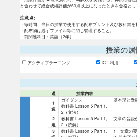
と合わせて総合成績評価が60点以上になったときを合格とし，
注意点:
・毎時間、当日の授業で使用する配布プリント及び教科書を
・配布物は必ずファイル等に閉じ管理すること。
・前関連科目：英語（2年）
授業の属
アクティブラーニング
ICT 利用
週
授業内容
ガイダンス
基本形と受
1
教科書 Lesson 5 Part 1,
週
2（文法）
2
教科書 Lesson 5 Part 1,
文章の音
週
2（読解）
3
教科書 Lesson 5 Part 1,
1．文章