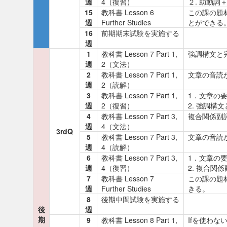
週
4（復習）
２. 助動
15
教科書 Lesson 6
この課の題
週
Further Studies
とができる
16
前期期末試験を実施する
週
1
教科書 Lesson 7 Part 1,
強調構文と
週
2（文法）
2
教科書 Lesson 7 Part 1,
文章の音
週
2（読解）
3
教科書 Lesson 7 Part 1,
1．文章
週
2（復習）
2. 強調
4
教科書 Lesson 7 Part 3,
複合関係副
週
4（文法）
3rdQ
5
教科書 Lesson 7 Part 3,
文章の音
週
4（読解）
6
教科書 Lesson 7 Part 3,
1．文章
週
4（復習）
2. 複合
7
教科書 Lesson 7
この課の題
週
Further Studies
きる。
8
後期中間試験を実施する
後
週
期
9
教科書 Lesson 8 Part 1,
Ifを使わ