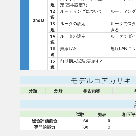
週
定(基本設定3）
12
ルーティングについて
ルーティング
週
2ndQ
13
ルータの設定
ルータでスタ
週
きる
14
ルータの設定
ルータでダイ
週
15
無線LAN
無線LANに
週
16
前期期末試験:実施する
週
モデルコアカリキ
分類
分野
学習内容
試験
発表
相互評
総合評価割合
60
0
専門的能力
60
0