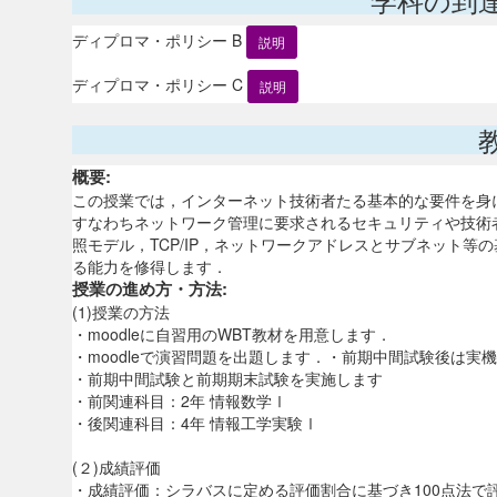
ディプロマ・ポリシー B
説明
ディプロマ・ポリシー C
説明
概要:
この授業では，インターネット技術者たる基本的な要件を身
すなわちネットワーク管理に要求されるセキュリティや技術
照モデル，TCP/IP，ネットワークアドレスとサブネット等
る能力を修得します．
授業の進め方・方法:
(1)授業の方法
・moodleに自習用のWBT教材を用意します．
・moodleで演習問題を出題します．・前期中間試験後は
・前期中間試験と前期期末試験を実施します
・前関連科目：2年 情報数学Ⅰ
・後関連科目：4年 情報工学実験Ⅰ
(２)成績評価
・成績評価：シラバスに定める評価割合に基づき100点法で