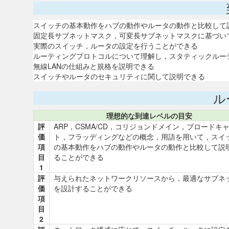
スイッチの基本動作をハブの動作やルータの動作と比較して
固定長サブネットマスク，可変長サブネットマスクに基づい
実際のスイッチ，ルータの設定を行うことができる
ルーティングプロトコルについて理解し，スタティックルーテ
無線LANの仕組みと規格を説明できる
スイッチやルータのセキュリティに関して説明できる
ル
理想的な到達レベルの目安
評
ARP，CSMA/CD，コリジョンドメイン，ブロードキ
価
ト，フラッディングなどの概念，用語を用いて，スイ
項
の基本動作をハブの動作やルータの動作と比較して説
目
ることができる
1
評
与えられたネットワークリソースから，最適なサブネ
価
を設計することができる
項
目
2