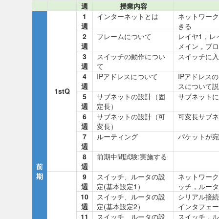
週
授業内容
1
インターネットとは
ネットワーク
週
きる
2
フレームについて
レイヤ1，レ
週
メイン，ブロ
3
スイッチの動作につい
スイッチに入
週
て
4
IPアドレスについて
IPアドレス
週
スについて説
1stQ
5
サブネットの設計（固
サブネットに
週
定長）
6
サブネットの設計（可
可変長サブネ
週
変長）
7
ルーティング
パケットが宛
週
8
前期中間試験:実施する
前
週
期
9
スイッチ、ルータの設
ネットワーク
週
定(基本設定1）
ッチ，ルータ
10
スイッチ、ルータの設
シリアル接続
週
定(基本設定2）
インタフェー
11
スイッチ、ルータの設
スイッチ，ル