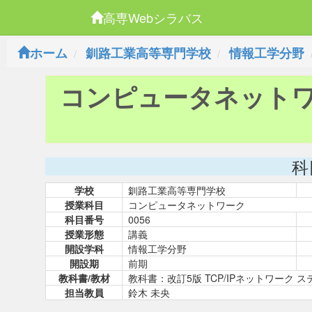
高専Webシラバス
ホーム
釧路工業高等専門学校
情報工学分野
コンピュータネット
科
学校
釧路工業高等専門学校
授業科目
コンピュータネットワーク
科目番号
0056
授業形態
講義
開設学科
情報工学分野
開設期
前期
教科書/教材
教科書：改訂5版 TCP/IPネットワーク
担当教員
鈴木 未央