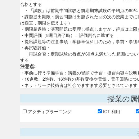
合格とする
・「試験」は前期中間試験と前期期末試験の平均点の60%
・課題提出期限：演習問題は出題された回の次の授業までに
は適宜，期限を伝えます）
・期限超過時：演習問題は受理し採点しますが，得点は上限
・中間評価（8週目終了時）：評価割合に準ずる
・提出課題等の注意事項：学修単位科目のため，事前・事後
・再試験評価：
・再試合否：定期試験の得点が60点未満だった範囲について
する
注意点:
・事前に行う準備学習：講義の冒頭で予習・復習内容を説明
・10進数、2進数、16進数の基数変換や電気，電子回路に
・ネットワーク技術者は社会でますます必要とされています
授業の属
アクティブラーニング
ICT 利用