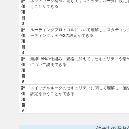
評
ネットワーク構成に応じて，スイッチ，ルータに設定
価
うことができる
項
目
3
評
ルーティングプロトコルについて理解し，スタティッ
価
ーティング，RIPv2の設定ができる
項
目
4
評
無線LANの仕組み、規格に加えて，セキュリティや暗
価
について説明できる
項
目
5
評
スイッチやルータのセキュリティに関して理解し，適
価
設定を行うことができる
項
目
6
学科の到