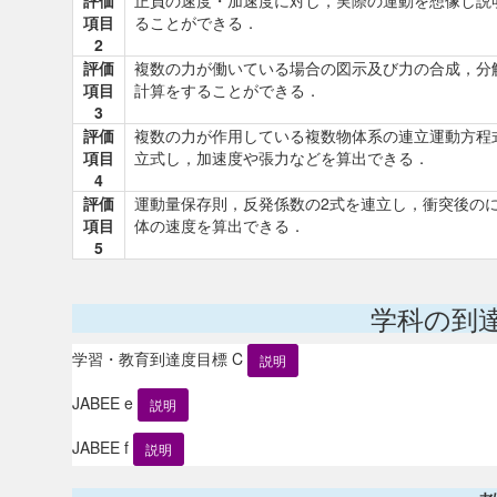
評価
正負の速度・加速度に対し，実際の運動を想像し説
項目
ることができる．
2
評価
複数の力が働いている場合の図示及び力の合成，分
項目
計算をすることができる．
3
評価
複数の力が作用している複数物体系の連立運動方程
項目
立式し，加速度や張力などを算出できる．
4
評価
運動量保存則，反発係数の2式を連立し，衝突後の
項目
体の速度を算出できる．
5
学科の到
学習・教育到達度目標 C
説明
JABEE e
説明
JABEE f
説明