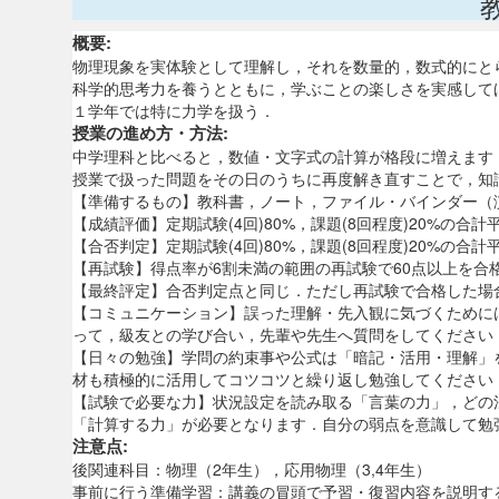
概要:
物理現象を実体験として理解し，それを数量的，数式的にと
科学的思考力を養うとともに，学ぶことの楽しさを実感して
１学年では特に力学を扱う．
授業の進め方・方法:
中学理科と比べると，数値・文字式の計算が格段に増えます
授業で扱った問題をその日のうちに再度解き直すことで，知
【準備するもの】教科書，ノート，ファイル・バインダー（
【成績評価】定期試験(4回)80%，課題(8回程度)20%の合
【合否判定】定期試験(4回)80%，課題(8回程度)20%の合
【再試験】得点率が6割未満の範囲の再試験で60点以上を合
【最終評定】合否判定点と同じ．ただし再試験で合格した場合
【コミュニケーション】誤った理解・先入観に気づくために
って，級友との学び合い，先輩や先生へ質問をしてください
【日々の勉強】学問の約束事や公式は「暗記・活用・理解」
材も積極的に活用してコツコツと繰り返し勉強してください
【試験で必要な力】状況設定を読み取る「言葉の力」，どの
「計算する力」が必要となります．自分の弱点を意識して勉
注意点:
後関連科目：物理（2年生），応用物理（3,4年生）
事前に行う準備学習：講義の冒頭で予習・復習内容を説明す