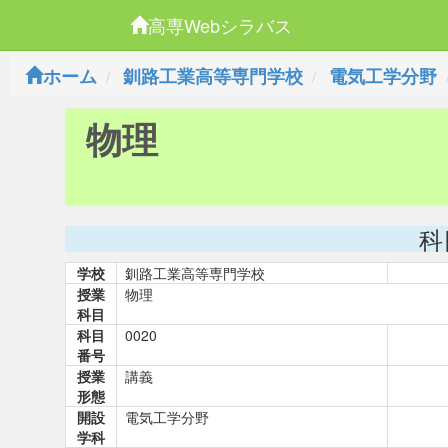
高専Webシラバス
ホーム
釧路工業高等専門学校
電気工学分野
物理
科
学校
釧路工業高等専門学校
授業
物理
科目
科目
0020
番号
授業
講義
形態
開設
電気工学分野
学科