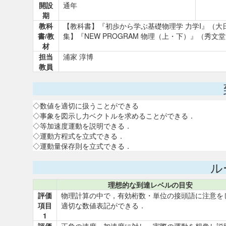
開設
通年
期
教科
【教科書】『初歩から学ぶ基礎物理学 力学I』（
書/教
集】『NEW PROGRAM 物理（上・下）』（秀
材
担当
浦家 淳博
教員
◇数値を適切に扱うことができる
◇事象を図示し力ベクトルを求めることができる．
◇等加速度運動を説明できる．
◇運動方程式を立式できる．
◇運動量保存則を立式できる．
ル
理想的な到達レベルの目安
評価
物理計算の中で，有効桁数・単位の接頭語に注意を
項目
適切な数値表記ができる．
1