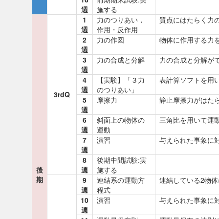
週
施する
1
力のつりあい，
質点にはたらく力
週
作用・反作用
2
力の作図
物体に作用する力
週
3
力の合成と分解
力の合成と分解が
週
4
【実験】「３力
表計算ソフトを用
週
のつりあい」
3rdQ
5
摩擦力
静止摩擦力がはた
週
6
斜面上の物体の
三角比を用いて運
週
運動
7
演習
与えられた事象に
週
8
後期中間試験:実
後
週
施する
期
9
連結系の運動方
連結している2物
週
程式
10
演習
与えられた事象に
週