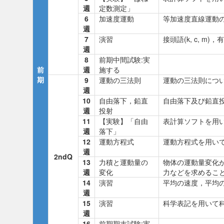
週
定数測定」
6
加速度運動
等加速度直線運動
週
7
演習
接頭語(k, c, 
週
8
前期中間試験:実
前
週
施する
期
9
運動の三法則
運動の三法則につ
週
10
自由落下，鉛直
自由落下及び鉛直
週
投射
11
【実験】「自由
表計算ソフトを用
週
落下」
12
運動方程式
運動方程式を用い
週
2ndQ
13
力積と運動量の
物体の運動量変化
週
変化
力などを求めるこ
14
演習
平均の速度，平均
週
15
演習
科学表記を用いて
週
16
前期期末試験:実