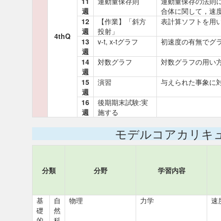
11
運動量保存則
運動量保存の法則
週
合体に関して，速
12
【作業】「斜方
表計算ソフトを用
週
投射」
4thQ
13
v-t, x-tグラフ
初速度の有無でグ
週
14
対数グラフ
対数グラフの用い
週
15
演習
与えられた事象に
週
16
後期期末試験:実
週
施する
モデルコアカリキ
分類
分野
学習内容
基
自
物理
力学
速
礎
然
的
科