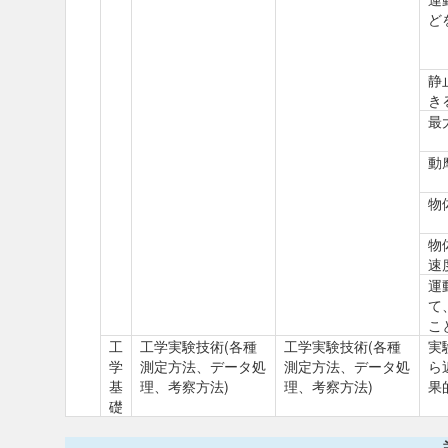
ど
静
き
最
動
物
物
速
運
て
こ
工
工学実験技術(各種
工学実験技術(各種
実
学
測定方法、データ処
測定方法、データ処
ら
基
理、考察方法)
理、考察方法)
果
礎