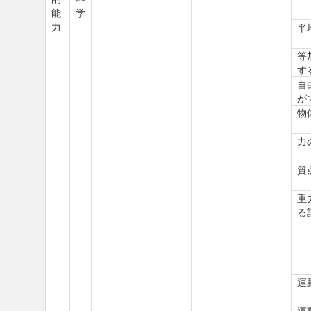
能
学
力
平
等
す
自
が
物
力
質
重
る
運
運