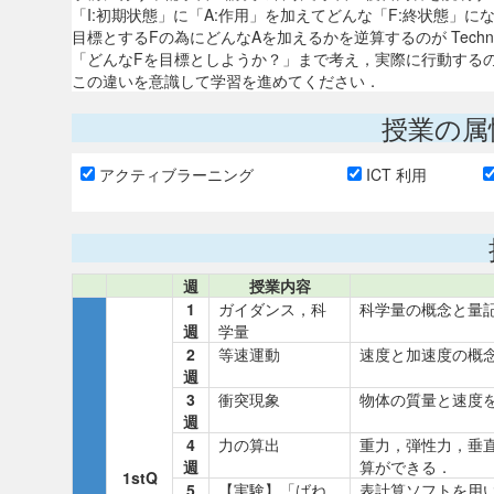
「I:初期状態」に「A:作用」を加えてどんな「F:終状態」になる
目標とするFの為にどんなAを加えるかを逆算するのが Technol
「どんなFを目標としようか？」まで考え，実際に行動するのが En
この違いを意識して学習を進めてください．
授業の属
アクティブラーニング
ICT 利用
週
授業内容
1
ガイダンス，科
科学量の概念と量
週
学量
2
等速運動
速度と加速度の概
週
3
衝突現象
物体の質量と速度
週
4
力の算出
重力，弾性力，垂
週
算ができる．
1stQ
5
【実験】「ばね
表計算ソフトを用