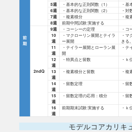
5週
・基本的な正則関数（1）
・基
6週
・基本的な正則関数（2）
・対
7週
・複素積分
・複
8週
前期中間試験:実施する
9週
・コーシーの定理
・コ
10
・マクローリン展開とテイラ
・マ
前
週
ー展開
きる
期
11
・テイラー展開とローラン展
・テ
週
開
12
・特異点と留数
・ｋ
週
2ndQ
13
・複素積分と留数
・複
週
14
・留数定理
・留
週
15
・留数定理の応用：積分
・留
週
16
前期期末試験:実施する
・ｋ
週
モデルコアカリキ