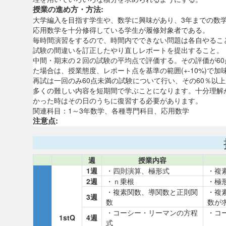
授業の進め方・方法:
大学編入を目指す学生や、数学に興味があり、3年までの数学
応用数学を十分修得している学生が履修対象者である。
毎時間演習をするので、時間内でできない問題は各自やるこ
試験の間違いを訂正したやり直しレポートを提出すること。
中間・期末の２回の試験の平均点で評価する。その評価が60
た場合は、授業態度、レポート点を基準の範囲(+-10%)で加
再試は一回のみ60点未満の試験について行い、その60％以
多くの難しい内容を短期間で学ぶことになります。十分理解
かった時はその日のうちに復習する必要があります。
関連科目：1～3年数学、各種専門科目、応用数学
注意点:
週
授業内容
1週
・四則演算、極形式
・複
2週
・ｎ乗根
・極
・複素関数、導関数と正則関
・複
3週
数
数が
・コーシー・リーマンの方程
・コ
1stQ
4週
式