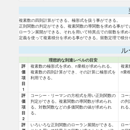
複素数の四則計算ができる。極形式を扱う事ができる。
正則関数の判定ができる。複素関数の導関数を求める事がで
ローラン展開ができる。それを用いて特異点での留数を求め
定義を使って複素積分を求める事ができる。留数定理で積分
ル
理想的な到達レベルの目安
評
複素数の極形式を求め、n乗根が求められる。
複素
価
複素数の四則計算ができ、その計算に極形式を
n乗
項
利用できる。
目
1
評
コーシー・リーマンの方程式を用い正則関数の
コー
価
判定ができる。複素関数の導関数が求められ
の判
項
る。対数関数などの多価関数の値が求められ
れる
目
る。
2
評
いろいろな正則関数のローラン展開ができる。
ロー