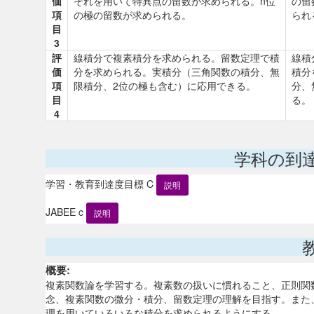
価
それを用いて特異点の留数が求められる。n位
の留
項
の極の留数が求められる。
られ
目
3
評
線積分で複素積分を求められる。留数定理で積
線積
価
分を求められる。実積分（三角関数の積分、無
積分
項
限積分、2位の極も含む）に応用できる。
分、
目
る。
4
学科の到
学習・教育到達度目標 C
説明
JABEE c
説明
概要:
複素関数論を学習する。複素数の扱いに慣れること、正則関
念、複素関数の微分・積分、留数定理の理解を目指す。また
理を用いていろいろな積分を求められるようにする。