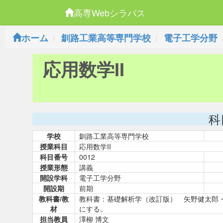
高専Webシラバス
ホーム
釧路工業高等専門学校
電子工学分野
応用数学II
科
学校
釧路工業高等専門学校
授業科目
応用数学II
科目番号
0012
授業形態
講義
開設学科
電子工学分野
開設期
前期
教科書/教
教科書：基礎解析学（改訂版） 矢野健太郎
材
にする。
担当教員
澤柳 博文