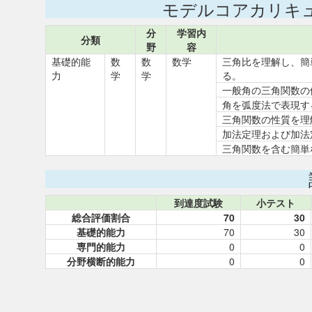
モデルコアカリキ
分
学習内
分類
野
容
基礎的能
数
数
数学
三角比を理解し、簡
力
学
学
る。
一般角の三角関数の
角を弧度法で表現す
三角関数の性質を理
加法定理および加法
三角関数を含む簡単
到達度試験
小テスト
総合評価割合
70
30
基礎的能力
70
30
専門的能力
0
0
分野横断的能力
0
0