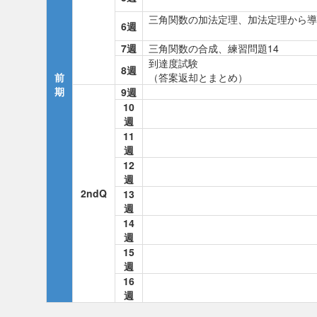
三角関数の加法定理、加法定理から導
6週
7週
三角関数の合成、練習問題14
到達度試験
8週
前
（答案返却とまとめ）
期
9週
10
週
11
週
12
週
2ndQ
13
週
14
週
15
週
16
週