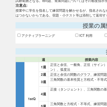
試験範囲となる。B問題、発展問題についてはその都度指示
注意点:
授業中に学生を指名して練習問題を解かせるが、指名されな
はつかないからである。宿題・小テスト等は添削して返却す
授業の属
アクティブラーニング
ICT 利用
週
授業内容
正弦と余弦、一般角、正弦（サイン）
1週
ン）、弧度法
2週
正弦と余弦の関数のグラフ、練習問題
三角関数の基本性質と方程式・不等式
3週
正接（タンジェント）、三角関数の基
4週
1stQ
三角関数と方程式・不等式、練習問題
5週