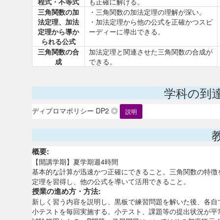
程式・不等式
も正確に解ける。
三角関数の加
・三角関数の加法定理の理解が深い。
法定理、加法
・加法定理から他の公式を正確かつスピ
定理から導か
ーディーに導出できる。
られる公式
三角関数の合
加法定理と関連させた三角関数の合成が
成
できる。
学科の到
ディプロマポリシー DP2 ◎
説明
概要:
【開講学期】夏学期週4時間
基本的な計算が迅速かつ正確にできること。三角関数の特徴
定理を習得し、他の公式を導いて活用できること。
授業の進め方・方法:
新しく習う内容を説明し、黒板で練習問題を解いた後、各自
小テストを毎回実施する。小テスト、課題等の提出状況が平