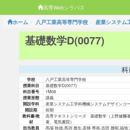
高専Webシラバス
ホーム
八戸工業高等専門学校
産業システム
基礎数学D(0077)
科
学校
八戸工業高等専門学校
授業科目
基礎数学D(0077)
科目番号
1M08
授業形態
講義
開設学科
産業システム工学科機械システムデザインコ
開設期
前期
教科書/教
高専テキストシリーズ 基礎数学（上野健爾著
材
著、電気書院）
担当教員
馬場 秋雄,馬渕 雅生,若狭 尊裕,吉田 雅昭,福地 