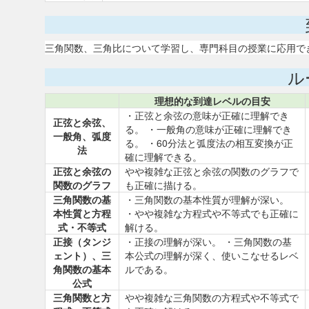
三角関数、三角比について学習し、専門科目の授業に応用で
ル
理想的な到達レベルの目安
・正弦と余弦の意味が正確に理解でき
正弦と余弦、
る。 ・一般角の意味が正確に理解でき
一般角、弧度
る。 ・60分法と弧度法の相互変換が正
法
確に理解できる。
正弦と余弦の
やや複雑な正弦と余弦の関数のグラフで
関数のグラフ
も正確に描ける。
三角関数の基
・三角関数の基本性質が理解が深い。
本性質と方程
・やや複雑な方程式や不等式でも正確に
式・不等式
解ける。
正接（タンジ
・正接の理解が深い。 ・三角関数の基
ェント）、三
本公式の理解が深く、使いこなせるレベ
角関数の基本
ルである。
公式
三角関数と方
やや複雑な三角関数の方程式や不等式で