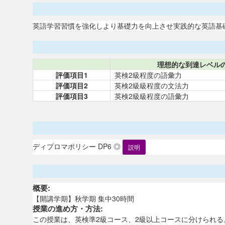
英語学習習慣を強化しより基礎力を向上させ実践的な英語基礎
理想的な到達レベル
評価項目1
英検2級程度の語彙力
評価項目2
英検2級級程度の文法力
評価項目3
英検2級級程度の語彙力
ディプロマポリシー DP6 ◎
説明
概要:
【開講学期】秋学期 集中30時間
授業の進め方・方法:
この授業は、英検準2級コース、2級以上コースに分けられ