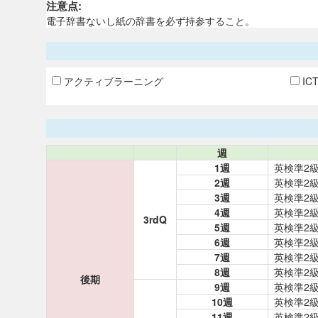
注意点:
電子辞書ないし紙の辞書を必ず持参すること。
アクティブラーニング
IC
週
1週
英検準2級
2週
英検準2級
3週
英検準2級
4週
英検準2級
3rdQ
5週
英検準2級
6週
英検準2級
7週
英検準2級
8週
英検準2級
後期
9週
英検準2級
10週
英検準2級
11週
英検準2級