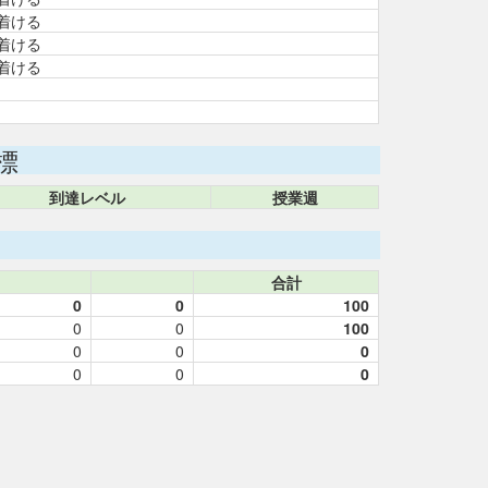
着ける
着ける
着ける
標
到達レベル
授業週
合計
0
0
100
0
0
100
0
0
0
0
0
0