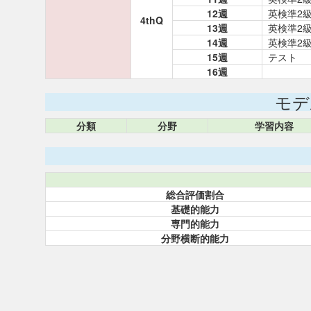
12週
英検準2級
4thQ
13週
英検準2級
14週
英検準2級
15週
テスト
16週
モデ
分類
分野
学習内容
総合評価割合
基礎的能力
専門的能力
分野横断的能力