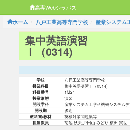
高専Webシラバス
ホーム
八戸工業高等専門学校
産業システム
集中英語演習
Ⅰ（0314)
学校
八戸工業高等専門学校
授業科目
集中英語演習Ⅰ（0314)
科目番号
1M24
授業形態
演習
開設学科
産業システム工学科機械システムデ
開設期
後期
教科書/教材
英検対策問題集等
担当教員
菊池 秋夫,戸田山 みどり,横田 実世