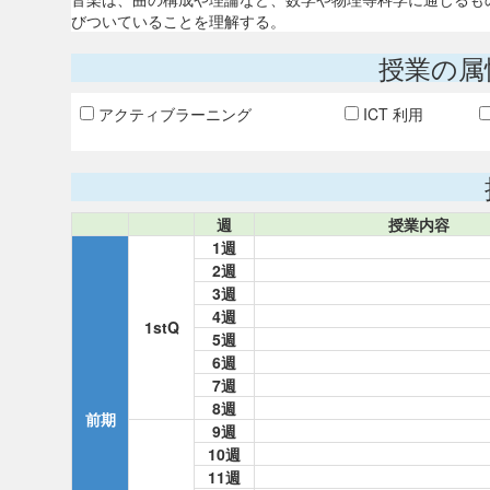
びついていることを理解する。
授業の属
アクティブラーニング
ICT 利用
週
授業内容
1週
2週
3週
4週
1stQ
5週
6週
7週
8週
前期
9週
10週
11週