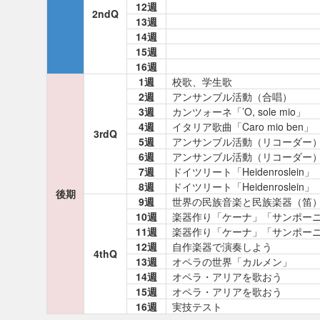
12週
2ndQ
13週
14週
15週
16週
1週
校歌、学生歌
2週
アンサンブル活動（合唱）
3週
カンツォーネ「’O, sole mio」
4週
イタリア歌曲「Caro mio ben」
3rdQ
5週
アンサンブル活動（リコーダー
6週
アンサンブル活動（リコーダー
7週
ドイツリート「Heidenroslein」
8週
ドイツリート「Heidenroslein」
後期
9週
世界の民族音楽と民族楽器（笛
10週
楽器作り「ケーナ」「サンポー
11週
楽器作り「ケーナ」「サンポー
12週
自作楽器で演奏しよう
4thQ
13週
オペラの世界「カルメン」
14週
オペラ・アリアを歌おう
15週
オペラ・アリアを歌おう
16週
実技テスト