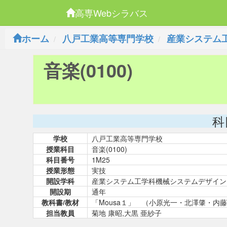
高専Webシラバス
ホーム
八戸工業高等専門学校
産業システム
音楽(0100)
科
学校
八戸工業高等専門学校
授業科目
音楽(0100)
科目番号
1M25
授業形態
実技
開設学科
産業システム工学科機械システムデザイン
開設期
通年
教科書/教材
「Mousa１」 （小原光一・北澤肇・内
担当教員
菊地 康昭,大黒 亜紗子