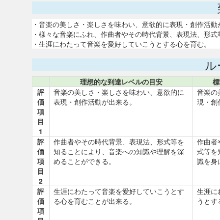
・音楽の美しさ・楽しさを味わい、意欲的に表現・創作活動
・様々な音楽にふれ、作曲者やその時代背景、表現法、形式
・生涯にわたって音楽を愛好していこうとする心を育む。
ル
理想的な到達レベルの目安
標
評
音楽の美しさ・楽しさを味わい、意欲的に
音楽の
価
表現・創作活動が出来る。
現・創
項
目
1
評
作曲者やその時代背景、表現法、形式等を
作曲者
価
知ることにより、音楽への知識や理解を深
式等を
項
めることができる。
識を身
目
2
評
生涯にわたって音楽を愛好していこうとす
生涯に
価
る心を育むことが出来る。
うとす
項