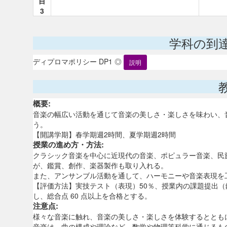
目
3
学科の到
ディプロマポリシー DP1 ◎
説明
概要:
音楽の幅広い活動を通じて音楽の美しさ・楽しさを味わい、
う。
【開講学期】春学期週2時間、夏学期週2時間
授業の進め方・方法:
クラシック音楽を中心に近現代の音楽、ポピュラー音楽、民
が、鑑賞、創作、楽器製作も取り入れる。
また、アンサンブル活動を通して、ハーモニーや音楽表現を
【評価方法】実技テスト（表現）50％、授業内の課題提出（
し、総合点 60 点以上を合格とする。
注意点:
様々な音楽に触れ、音楽の美しさ・楽しさを体験するととも
音楽は、曲の構成や理論など、数学や物理等科学に通じるも