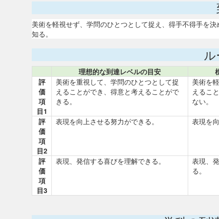
美術を軽視せず、学問のひとつとして捉え、得手不得手を決
知る。
ル
理想的な到達レベルの目安
評
美術を重視して、学問のひとつとして捉
美術を
価
えることができ、得意と考えることがで
えるこ
項
きる。
ない。
目1
評
表現を向上させる努力ができる。
表現を
価
項
目2
評
表現、発信する喜びを理解できる。
表現、
価
る。
項
目3