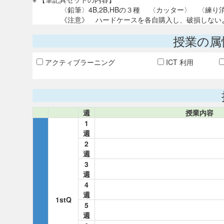
〈鉛筆〉4B,2B,HBの３種 〈カッター〉 〈練り
《注意》 ハードケースを各自購入し、破損しないよ
授業の属
アクティブラーニング
ICT 利用
週
授業内容
1
週
2
週
3
週
4
週
1stQ
5
週