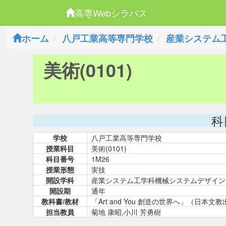
高専Webシラバス
ホーム
八戸工業高等専門学校
産業システム
美術(0101)
科
学校
八戸工業高等専門学校
授業科目
美術(0101)
科目番号
1M26
授業形態
実技
開設学科
産業システム工学科機械システムデザイン
開設期
通年
教科書/教材
「Art and You 創造の世界へ」（日本文
担当教員
菊地 康昭,小川 芳勇樹