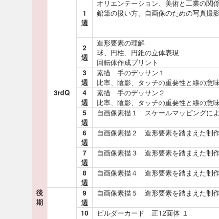
オリエンテーション、美術と工業の関
1
鉛筆の扱い方、自画像のための写真撮
週
造形要素の理解
2
球、円柱、円錐の立体表現
週
回転体作成プリント
3
素描 手のデッサン１
週
比率、陰影、タッチの重要性と線の意
3rdQ
4
素描 手のデッサン２
週
比率、陰影、タッチの重要性と線の意
5
自画像素描１ スケールマッピングに
週
6
自画像素描２ 造形要素を踏まえた制
週
7
自画像素描３ 造形要素を踏まえた制
週
8
自画像素描４ 造形要素を踏まえた制
週
後
9
自画像素描５ 造形要素を踏まえた制
期
週
10
ビルダーカード 正12面体 １