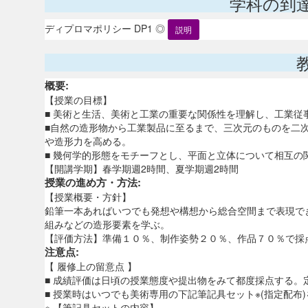
学科の到
ディプロマポリシー DP1 ◎
説明
概要:
【授業の目標】
■ 美術と生活、美術と工業の重要な関係性を理解し、工業従
■自然の造形物から工業製品に至るまで、三次元のものを二
や造形力を高める。
■ 幾何学的形態をモチーフとし、平面と立体について相互
【開講学期】春学期週2時間、夏学期週2時間
授業の進め方・方法:
【授業概要・方針】
鉛筆一本あればいつでも発想や構想から総合空間まで表現で
組みなどの造形要素を学ぶ。
【評価方法】準備１０％、制作姿勢２０％、作品７０％で採
注意点:
【 履修上の留意点 】
■ 成績評価は日頃の授業態度や提出物をみて都度採点する
■ 授業時はいつでも美術専用の下記筆記具セット※(指定配布
※ 【筆記具セットの内容】