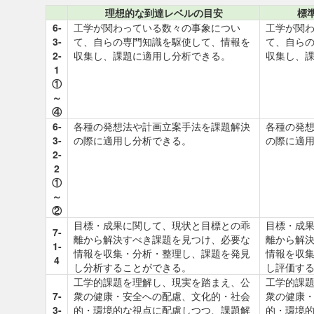
理想的な到達レベルの目安
標
6-
工学が関わっている数々の事象につい
工学が関
3-
て、自らの専門知識を駆使して、情報を
て、自ら
2-
収集し、課題に適用し分析できる。
収集し、
1
①
～
④
6-
各種の発想法や計画立案手法を課題解決
各種の発
3-
の際に適用し分析できる。
の際に適
2-
2
①
～
②
目標・成果に関して、現状と目標との乖
目標・成
7-
離から解決すべき課題を見つけ、必要な
離から解
1-
情報を収集・分析・整理し、課題を発見
情報を収
4
し分析することができる。
し評価す
工学的課題を理解し、現実を踏まえ、公
工学的課
7-
衆の健康・安全への配慮、文化的・社会
衆の健康
3-
的・環境的な視点に配慮しつつ、課題解
的・環境