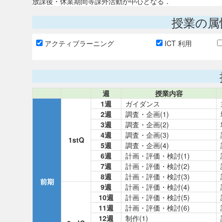
放課後・休業期間等課外活動が中心となる．
授業の属
アクティブラーニング
ICT 利用
週
授業内容
1週
ガイダンス
2週
調査・企画(1)
3週
調査・企画(2)
4週
調査・企画(3)
1stQ
5週
調査・企画(4)
6週
計画・評価・検討(1)
7週
計画・評価・検討(2)
8週
計画・評価・検討(3)
前期
9週
計画・評価・検討(4)
10週
計画・評価・検討(5)
11週
計画・評価・検討(6)
12週
制作(1)