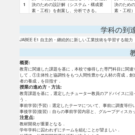
1
決のための設計解（システム・構成要
決のため
素・工程）を創案し、分析できる。
素・工程
学科の到
JABEE E1 自主的・継続的に新しい工業技術を学習する能力
概要:
教育に関連した課題を基に，本校で修得した専門科目に関連
して，①主体性と協調性をもつ人間性豊かな人材の育成，創
者の養成，を目指す．
授業の進め方・方法:
教育課題を基に，選定したチューター教員のアドバイスに沿
う．
事前学習(予習)：選定したテーマについて、事前に調査等
事後学習(復習)：自らの事前学習内容と、グループディスカ
注意点:
教材開発が重要となる．
学年学科に囚われずにチームを組むことが望ましい．