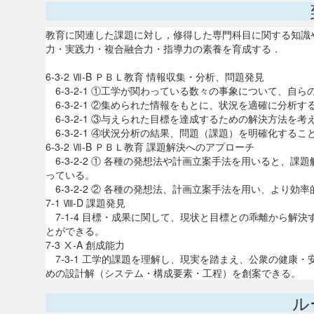
教育に関連した課題に対し，修得した専門科目に関する知識
力・実践力・複合融合力・指導力の素養を育成する．
6-3-2 Ⅶ-B ＰＢＬ教育 情報収集・分析、問題発見
6-3-2-1 ①工学が関わっている数々の事象について、自
6-3-2-1 ②集められた情報をもとに、状況を適確に分析す
6-3-2-1 ③与えられた目標を達成するための解決方法を
6-3-2-1 ④状況分析の結果、問題（課題）を明確化するこ
6-3-2 Ⅶ-B ＰＢＬ教育 課題解決へのアプローチ
6-3-2-2 ① 各種の発想法や計画立案手法を用いると、
っている。
6-3-2-2 ② 各種の発想法、計画立案手法を用い、より
7-1 Ⅷ-D 課題発見
7-1-4 目標・成果に関して、現状と目標との乖離から解
とができる。
7-3 Ⅹ-A 創成能力
7-3-1 工学的課題を理解し、現実を踏まえ、公衆の健康
めの設計解（システム・構成要素・工程）を創案できる。
ル