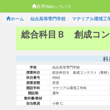
高専Webシラバス
ホーム
仙台高等専門学校
マテリアル環境工
総合科目Ｂ 創成コ
科
学校
仙台高等専門学校
授業科目
総合科目Ｂ 創成コンテスト（教材
科目番号
0002
授業形態
実習
開設学科
マテリアル環境工学科
開設期
通年
教科書/教材
担当教員
小林 仁