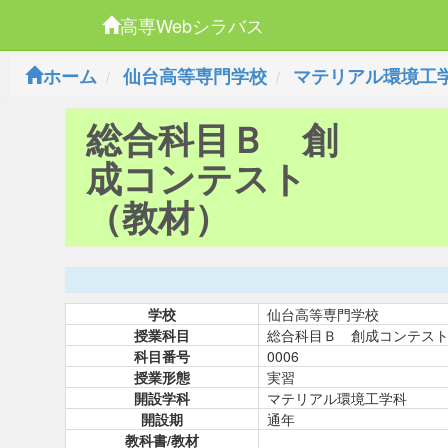
高専Webシラバス
ホーム
仙台高等専門学校
マテリアル環境工
総合科目Ｂ 創
成コンテスト
（教材）
学校
仙台高等専門学校
授業科目
総合科目Ｂ 創成コンテス
科目番号
0006
授業形態
実習
開設学科
マテリアル環境工学科
開設期
通年
教科書/教材