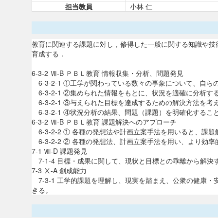
担当教員
小林 仁
教育に関連する課題に対し，修得した一般に関する知識や技
育成する．
6-3-2 Ⅶ-B ＰＢＬ教育 情報収集・分析、問題発見
6-3-2-1 ①工学が関わっている数々の事象について、自
6-3-2-1 ②集められた情報をもとに、状況を適確に分析す
6-3-2-1 ③与えられた目標を達成するための解決方法を
6-3-2-1 ④状況分析の結果、問題（課題）を明確化するこ
6-3-2 Ⅶ-B ＰＢＬ教育 課題解決へのアプローチ
6-3-2-2 ① 各種の発想法や計画立案手法を用いると、
6-3-2-2 ② 各種の発想法、計画立案手法を用い、より
7-1 Ⅷ-D 課題発見
7-1-4 目標・成果に関して、現状と目標との乖離から解
7-3 Ⅹ-A 創成能力
7-3-1 工学的課題を理解し、現実を踏まえ、公衆の健康
きる。