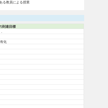
ある教員による授業
の到達目標
．
有化