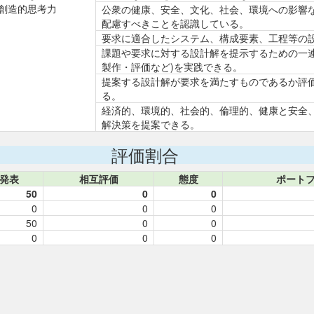
創造的思考力
公衆の健康、安全、文化、社会、環境への影響
配慮すべきことを認識している。
要求に適合したシステム、構成要素、工程等の
課題や要求に対する設計解を提示するための一連
製作・評価など)を実践できる。
提案する設計解が要求を満たすものであるか評
る。
経済的、環境的、社会的、倫理的、健康と安全
解決策を提案できる。
評価割合
発表
相互評価
態度
ポート
50
0
0
0
0
0
50
0
0
0
0
0