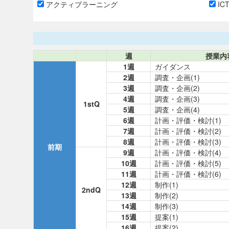
アクティブラーニング
IC
週
授業内
1週
ガイダンス
2週
調査・企画(1)
3週
調査・企画(2)
4週
調査・企画(3)
1stQ
5週
調査・企画(4)
6週
計画・評価・検討(1)
7週
計画・評価・検討(2)
8週
計画・評価・検討(3)
前期
9週
計画・評価・検討(4)
10週
計画・評価・検討(5)
11週
計画・評価・検討(6)
12週
制作(1)
2ndQ
13週
制作(2)
14週
制作(3)
15週
提案(1)
16週
提案(2)