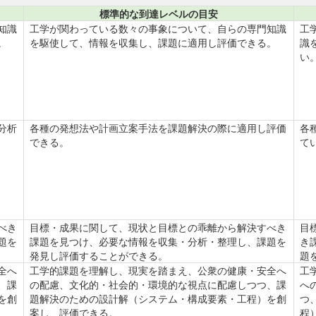
標準的な到達レベルの目安
知識
工学が関わっている数々の事象について、自らの専門知識
工
。
を駆使して、情報を収集し、課題に適用し評価できる。
識
い
分析
各種の発想法や計画立案手法を課題解決の際に適用し評価
各
できる。
て
べき
目標・成果に関して、現状と目標との乖離から解決すべき
目
題を
課題を見つけ、必要な情報を収集・分析・整理し、課題を
き
発見し評価することができる。
題
全へ
工学的課題を理解し、現実を踏まえ、公衆の健康・安全へ
工
、課
の配慮、文化的・社会的・環境的な視点に配慮しつつ、課
へ
を創
題解決のための設計解（システム・構成要素・工程）を創
つ
案し、評価できる。
程