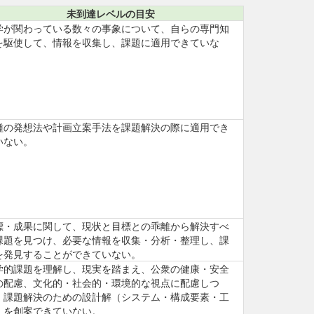
未到達レベルの目安
学が関わっている数々の事象について、自らの専門知
を駆使して、情報を収集し、課題に適用できていな
。
種の発想法や計画立案手法を課題解決の際に適用でき
いない。
標・成果に関して、現状と目標との乖離から解決すべ
課題を見つけ、必要な情報を収集・分析・整理し、課
を発見することができていない。
学的課題を理解し、現実を踏まえ、公衆の健康・安全
の配慮、文化的・社会的・環境的な視点に配慮しつ
、課題解決のための設計解（システム・構成要素・工
）を創案できていない。