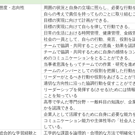
態度・志向性
周囲の状況と自身の立場に照らし、必要な行動
自らの考えで責任を持ってものごとに取り組む
目標の実現に向けて計画ができる。
目標の実現に向けて自らを律して行動できる。
日常の生活における時間管理、健康管理、金銭
社会の一員として、自らの行動、発言、役割を
チームで協調・共同することの意義・効果を認
チームで協調・共同するために自身の感情をコ
めのコミュニケーションをとることができる。
当事者意識をもってチームでの作業・研究を進
チームのメンバーとしての役割を把握した行動
リーダーがとるべき行動や役割をあげることが
適切な方向性に沿った協調行動を促すことがで
リーダーシップを発揮する(させる)ためには情
ことを知っている
高専で学んだ専門分野・一般科目の知識が、企
かを認識できる。
企業人として活躍するために自身に必要な能力
コミュニケーション能力や主体性等の「社会人
している。
総合的な学習経験と
工学的な課題を論理的・合理的な方法で明確化