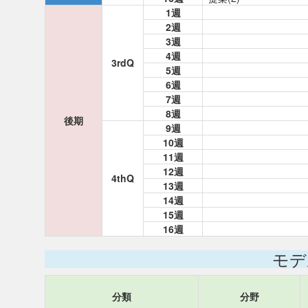
1週
2週
3週
4週
3rdQ
5週
6週
7週
8週
後期
9週
10週
11週
12週
4thQ
13週
14週
15週
16週
モデ
分類
分野