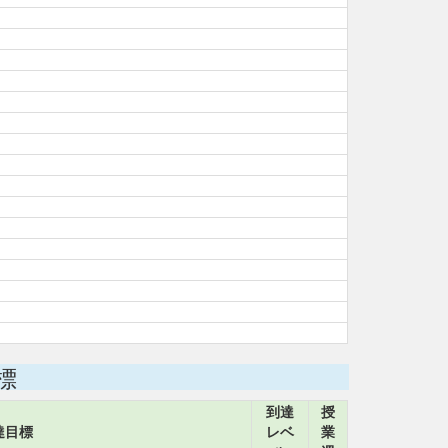
標
到達
授
達目標
レベ
業