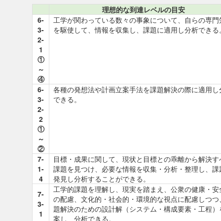
理想的な到達レベルの目安
6-
工学が関わっている数々の事象について、自らの専門
3-
を駆使して、情報を収集し、課題に適用し分析できる
2-
1
①
～
④
6-
各種の発想法や計画立案手法を課題解決の際に適用し
3-
できる。
2-
2
①
～
②
7-
目標・成果に関して、現状と目標との乖離から解決す
1-
課題を見つけ、必要な情報を収集・分析・整理し、課
4
発見し分析することができる。
工学的課題を理解し、現実を踏まえ、公衆の健康・安
7-
の配慮、文化的・社会的・環境的な視点に配慮しつつ
3-
題解決のための設計解（システム・構成要素・工程）
1
案し、分析できる。