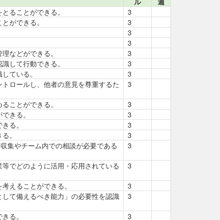
ル
週
をとることができる。
3
ことができる。
3
3
3
管理などができる。
3
認識して行動できる。
3
識している。
3
ントロールし、他者の意見を尊重するた
3
めることができる。
3
ができる。
3
できる。
3
きる。
3
報収集やチーム内での相談が必要である
3
業等でどのように活用・応用されている
3
を考えることができる。
3
として備えるべき能力」の必要性を認識
3
できる。
3